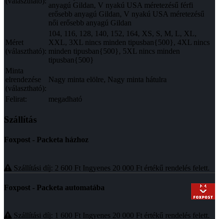
(választható):
anyagú Gildan, V nyakú USA méretezésű férfi
erősebb anyagú Gildan, V nyakú USA méretezésű
női erősebb anyagú Gildan
104, 116, 128, 140, 152, 164, XS, S, M, L, XL,
Méret
XXL, 3XL nincs minden tipusban{500}, 4XL nincs
(választható):
minden tipusban{500}, 5XL nincs minden
tipusban{500}
Minta
elrendezése
Nagy minta elölre, Nagy minta hátulra
(választható):
Felirat:
megadható
Szállítás
Foxpost - Packeta házhoz
Szállítási díj: 2 600
Ft
Ingyenes 20 000
Ft
értékű rendelés felett.
Foxpost - Packeta automatába
Szállítási díj: 1 600
Ft
Ingyenes 20 000
Ft
értékű rendelés felett.