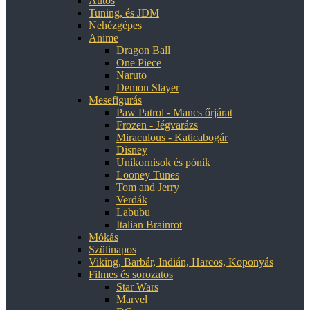
Autós
Tuning, és JDM
Nehézgépes
Anime
Dragon Ball
One Piece
Naruto
Demon Slayer
Mesefigurás
Paw Patrol - Mancs őrjárat
Frozen - Jégvarázs
Miraculous - Katicabogár
Disney
Unikornisok és pónik
Looney Tunes
Tom and Jerry
Verdák
Labubu
Italian Brainrot
Mókás
Szülinapos
Viking, Barbár, Indián, Harcos, Koponyás
Filmes és sorozatos
Star Wars
Marvel