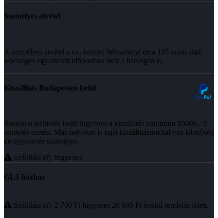
Személyes átvétel
A személyes átvétel a xx. kerület Wesselényi utca 135 szám alatt
lehetséges egyeztetett időponban akár a hátvégén is.
Kiszállitás Budapesten belül
Budapest területén belül ingyenes a kiszállitás minimum 10000.- ft
rendelés esetén. Más helyekre is saját kiszállitásunkkal van lehetőség
de egyeztetés szükséges.
Szállítási díj: Ingyenes
GLS házhoz
Szállítási díj: 2 700
Ft
Ingyenes 20 000
Ft
értékű rendelés felett.