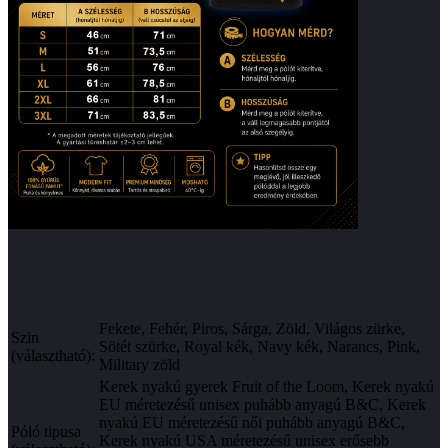
Fekete, Fehér, Piros, Sárga, Zöld, Világos zürke,
Szin
Sötét szürke, Royal kék, Navy kék, Narancs, Pink,
(választható):
Military zöld
Kerek nyakú gyerek Fruit of the Loom, Kerek nyakú
EU méretezésű unisex puhább anyagú B&C, Kerek
nyakú EU méretezésű női puhább anyagú B&C,
Póló tipusa
Kerek nyakú USA méretezésű unisex erősebb