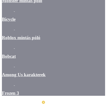
Monster mintás póló
Bicycle
Roblox mintás póló
Bobcat
Among Us karakterek
Frozen 3
Üzemeltető