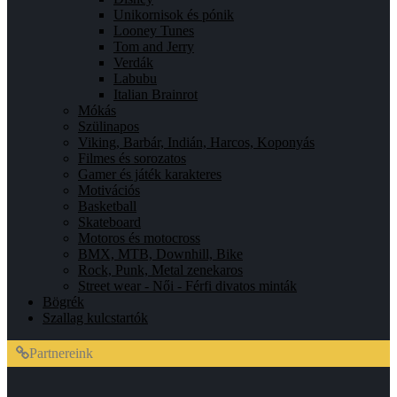
Unikornisok és pónik
Looney Tunes
Tom and Jerry
Verdák
Labubu
Italian Brainrot
Mókás
Szülinapos
Viking, Barbár, Indián, Harcos, Koponyás
Filmes és sorozatos
Gamer és játék karakteres
Motivációs
Basketball
Skateboard
Motoros és motocross
BMX, MTB, Downhill, Bike
Rock, Punk, Metal zenekaros
Street wear - Női - Férfi divatos minták
Bögrék
Szallag kulcstartók
Partnereink