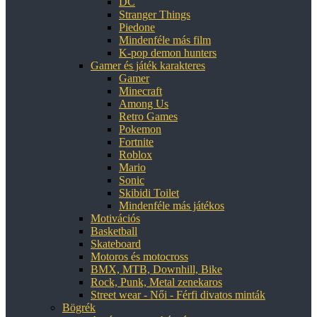
DC
Stranger Things
Piedone
Mindenféle más film
K-pop demon hunters
Gamer és játék karakteres
Gamer
Minecraft
Among Us
Retro Games
Pokemon
Fortnite
Roblox
Mario
Sonic
Skibidi Toilet
Mindenféle más játékos
Motivációs
Basketball
Skateboard
Motoros és motocross
BMX, MTB, Downhill, Bike
Rock, Punk, Metal zenekaros
Street wear - Női - Férfi divatos minták
Bögrék