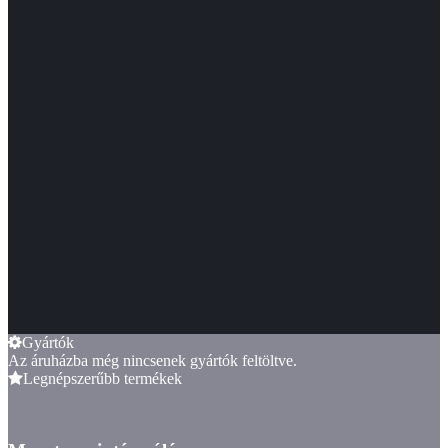
Gyártók
Az áruházba még nincsenek gyártók feltöltve.
Legnépszerűbb termékek