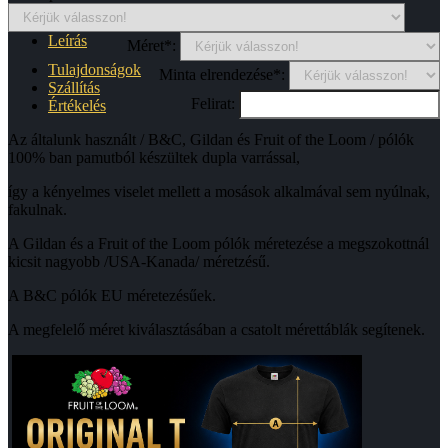
Leírás
Méret*:
Tulajdonságok
Minta elrendezése*:
Szállítás
Felirat:
Értékelés
Az általunk használt / B&C, Gildan és Fruit of the Loom / pólók
100% ban pamutból készültek dupla varrással,
így a kényelmes viselet mellett a mosások alkalmával sem nyúlnak,
fakulnak.
A Gildan és a Fruit of the Loom pólók méretezése a megszokottnál
kicsit nagyobb /USA-Kanada/ méretzésű.
A B&C pólók EU méretezésűek.
A megfelelő méret kiválasztásában a csatolt mérettáblák segítenek.