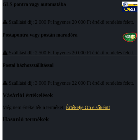
GLS pontra vagy automatába
Szállítási díj: 2 000
Ft
Ingyenes 20 000
Ft
értékű rendelés felett.
Postapontra vagy postán maradóra
Szállítási díj: 2 500
Ft
Ingyenes 20 000
Ft
értékű rendelés felett.
Postai házhozszállitással
Szállítási díj: 3 000
Ft
Ingyenes 22 000
Ft
értékű rendelés felett.
Vásárlói értékelések
Még nem értékelték a terméket!
Értékelje Ön elsőként!
Hasonló termékek