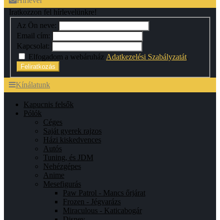
Hírlevél
Iratkozzon fel hírlevelünkre!
Az Ön neve:
Email cím:
Kapcsolat:
Elfogadom a webáruház
Adatkezelési Szabályzatát
.
Feliratkozás
Kínálatunk
Kapucnis felsők
Pólók
Céges
Saját gyerek rajzos
Házi kiskedvences
Autós
Tuning, és JDM
Nehézgépes
Anime
Mesefigurás
Paw Patrol - Mancs őrjárat
Frozen - Jégvarázs
Miraculous - Katicabogár
Disney