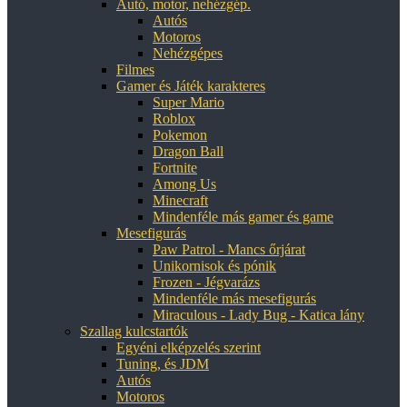
Autó, motor, nehézgép.
Autós
Motoros
Nehézgépes
Filmes
Gamer és Játék karakteres
Super Mario
Roblox
Pokemon
Dragon Ball
Fortnite
Among Us
Minecraft
Mindenféle más gamer és game
Mesefigurás
Paw Patrol - Mancs őrjárat
Unikornisok és pónik
Frozen - Jégvarázs
Mindenféle más mesefigurás
Miraculous - Lady Bug - Katica lány
Szallag kulcstartók
Egyéni elképzelés szerint
Tuning, és JDM
Autós
Motoros