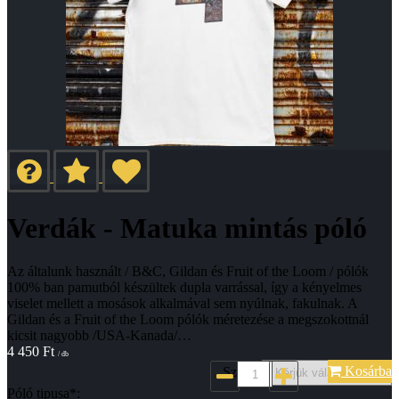
Verdák - Matuka mintás póló
Az általunk használt / B&C, Gildan és Fruit of the Loom / pólók
100% ban pamutból készültek dupla varrással, így a kényelmes
viselet mellett a mosások alkalmával sem nyúlnak, fakulnak. A
Gildan és a Fruit of the Loom pólók méretezése a megszokottnál
kicsit nagyobb /USA-Kanada/…
4 450
Ft
/ db
Kosárba
Szin*:
Póló tipusa*: