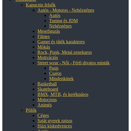
Kapucnis felsők
Autós - Motoros - Nehézgépes
Autós
Tuning és JDM
Nehézgépes
Mesefigurás
Filmes
Gamer és játék karakteres
Mókás
Rock, Punk, Metal zenekaros
Motivációs
Street wear - Női - Férfi divatos minták
Pasis
Csajos
Mindenkinek
Basketball
Skateboard
BMX, MTB, és kerékpáros
Motocross
Animés
Pólók
Céges
Saját gyerek rajzos
Házi kiskedvences