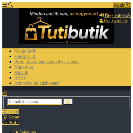
Kosár
Bejelentkezés
Regisztráció
Magunkről
Vásárlás itt
Posta, kiszállitás, személyes átvétel
Kapcsolat
Akciók
ÁSZF
Adatvédelmi tájékoztató
Menü
Kosár
Profil
Kínálatunk