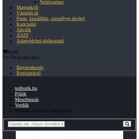
Nehézgépes
Magunkről
Vásárlás itt
Posta, kiszállitás, személyes átvétel
Kapcsolat
Akciók
ÁSZF
Adatvédelmi tájékoztató
Kosár
Az Ön kosara üres.
Bejelentkezés
Regisztráció
tutibutik.hu
Pólók
Mesefigurás
Verdák
Verdák - Matuka mintás póló