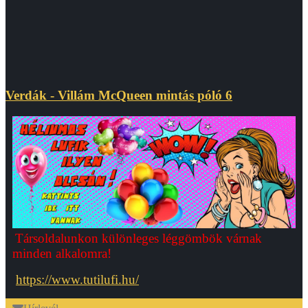
Verdák - Villám McQueen mintás póló 6
Társoldalunkon különleges léggömbök várnak
minden alkalomra!
https://www.tutilufi.hu/