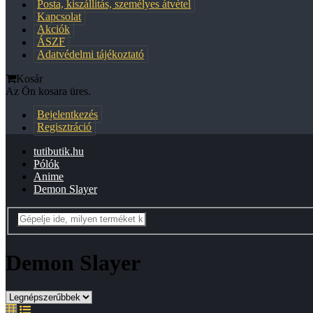
Posta, kiszállitás, személyes átvétel
Kapcsolat
Akciók
ÁSZF
Adatvédelmi tájékoztató
Kosár
Az Ön kosara üres.
Bejelentkezés
Regisztráció
tutibutik.hu
Pólók
Anime
Demon Slayer
Demon Slayer