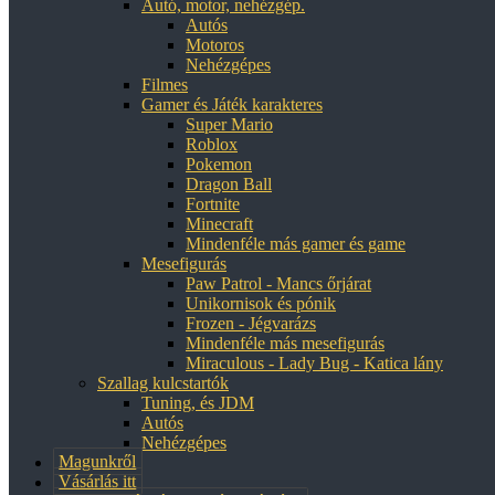
Autó, motor, nehézgép.
Autós
Motoros
Nehézgépes
Filmes
Gamer és Játék karakteres
Super Mario
Roblox
Pokemon
Dragon Ball
Fortnite
Minecraft
Mindenféle más gamer és game
Mesefigurás
Paw Patrol - Mancs őrjárat
Unikornisok és pónik
Frozen - Jégvarázs
Mindenféle más mesefigurás
Miraculous - Lady Bug - Katica lány
Szallag kulcstartók
Tuning, és JDM
Autós
Nehézgépes
Magunkről
Vásárlás itt