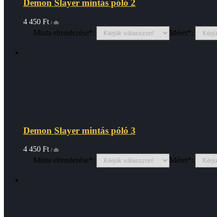
Demon Slayer mintás póló 2
4 450
Ft
/ db
Minta elrendezése*:
Méret*:
Demon Slayer mintás póló 3
4 450
Ft
/ db
Minta elrendezése*:
Méret*: