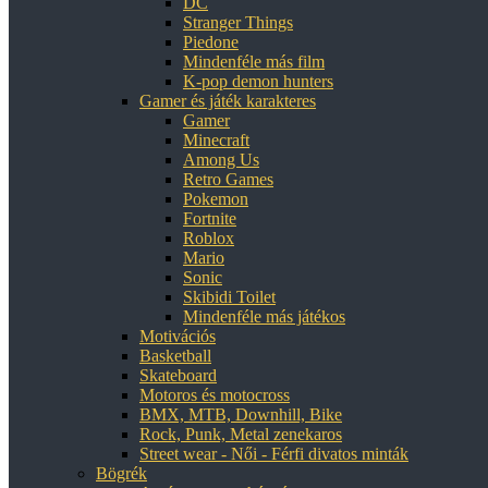
DC
Stranger Things
Piedone
Mindenféle más film
K-pop demon hunters
Gamer és játék karakteres
Gamer
Minecraft
Among Us
Retro Games
Pokemon
Fortnite
Roblox
Mario
Sonic
Skibidi Toilet
Mindenféle más játékos
Motivációs
Basketball
Skateboard
Motoros és motocross
BMX, MTB, Downhill, Bike
Rock, Punk, Metal zenekaros
Street wear - Női - Férfi divatos minták
Bögrék