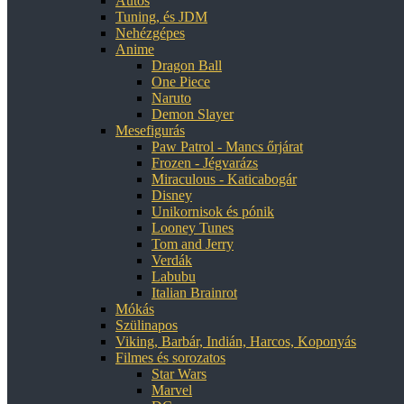
Autós
Tuning, és JDM
Nehézgépes
Anime
Dragon Ball
One Piece
Naruto
Demon Slayer
Mesefigurás
Paw Patrol - Mancs őrjárat
Frozen - Jégvarázs
Miraculous - Katicabogár
Disney
Unikornisok és pónik
Looney Tunes
Tom and Jerry
Verdák
Labubu
Italian Brainrot
Mókás
Szülinapos
Viking, Barbár, Indián, Harcos, Koponyás
Filmes és sorozatos
Star Wars
Marvel