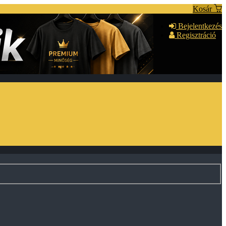
Kosár
Bejelentkezés
Regisztráció