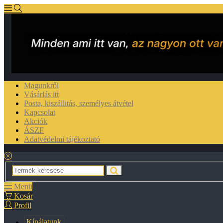
Magunkről
Vásárlás itt
Posta, kiszállitás, személyes átvétel
Kapcsolat
Akciók
ÁSZF
Adatvédelmi tájékoztató
Menü
Kosár
Profil
Kínálatunk