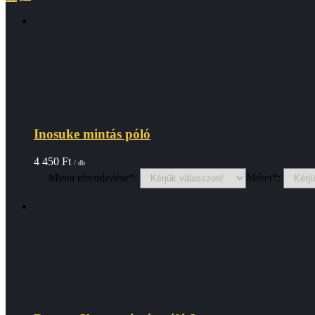
Inosuke mintás póló
4 450
Ft
/ db
Minta elrendezése*:
Méret*: