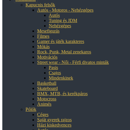
Kapucnis felsők
Autós - Motoros - Nehézgépes
Autós
Tuning és JDM
Nehézgépes
Mesefigurás
Filmes
Gamer és játék karakteres
Mókás
Rock, Punk, Metal zenekaros
Motivációs
Street wear - Női - Férfi divatos minták
Pasis
Csajos
Mindenkinek
Basketball
Skateboard
BMX, MTB, és kerékpáros
Motocross
Animés
Pólók
Céges
Saját gyerek rajzos
Házi kiskedvences