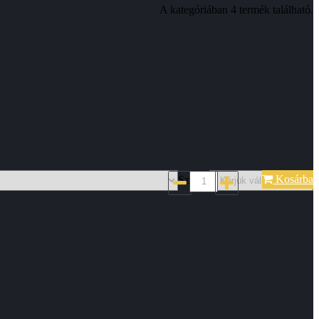
A kategóriában 4 termék található.
Kosárba
Szin*: