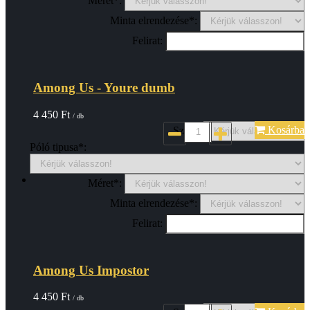
Méret*:
Minta elrendezése*:
Felirat:
Among Us - Youre dumb
4 450
Ft
/ db
Kosárba
Szin*:
Póló tipusa*:
Méret*:
Minta elrendezése*:
Felirat:
Among Us Impostor
4 450
Ft
/ db