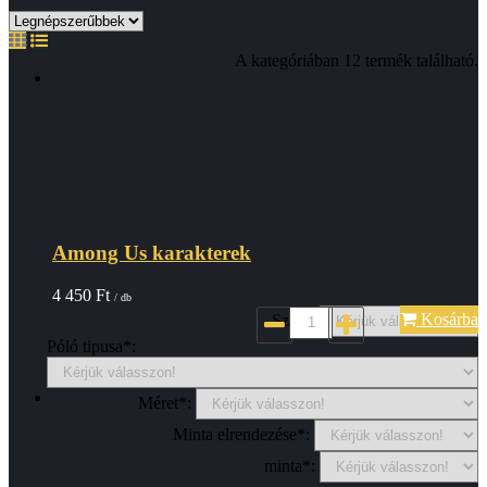
A kategóriában 12 termék található.
Among Us karakterek
4 450
Ft
/ db
Kosárba
Szin*:
Póló tipusa*:
Méret*:
Minta elrendezése*:
minta*: