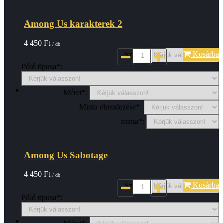
Among Us karakterek 2
4 450
Ft
/ db
Kosárba
Szin*:
Póló tipusa*:
Méret*:
Minta elrendezése*:
minta*:
Among Us Sabotage
4 450
Ft
/ db
Kosárba
Szin*:
Póló tipusa*: