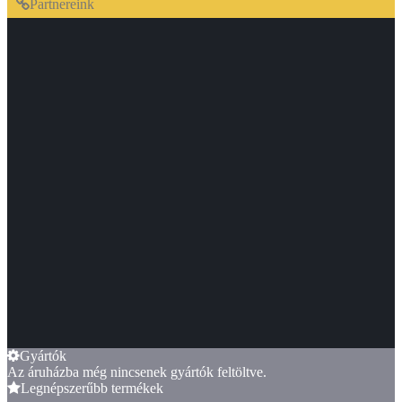
Partnereink
Gyártók
Az áruházba még nincsenek gyártók feltöltve.
Legnépszerűbb termékek