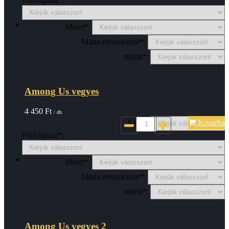
Póló tipusa*:
Méret*:
Minta elrendezése*:
minta*:
Among Us vegyes
4 450
Ft
/ db
Kosárba
Szin*:
Póló tipusa*:
Méret*:
Minta elrendezése*:
minta*:
Among Us vegyes 2