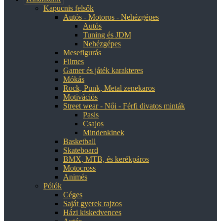
Kapucnis felsők
Autós - Motoros - Nehézgépes
Autós
Tuning és JDM
Nehézgépes
Mesefigurás
Filmes
Gamer és játék karakteres
Mókás
Rock, Punk, Metal zenekaros
Motivációs
Street wear - Női - Férfi divatos minták
Pasis
Csajos
Mindenkinek
Basketball
Skateboard
BMX, MTB, és kerékpáros
Motocross
Animés
Pólók
Céges
Saját gyerek rajzos
Házi kiskedvences