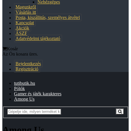
Nehézgépes
Magunkről
Vásárlás itt
Posta, kiszállitás, személyes átvétel
Kapcsolat
Akciók
ÁSZF
Adatvédelmi tájékoztató
Kosár
Az Ön kosara üres.
Bejelentkezés
Regisztráció
tutibutik.hu
Pólók
Gamer és játék karakteres
Among Us
Among Us