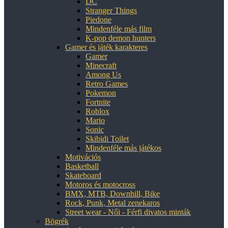
DC
Stranger Things
Piedone
Mindenféle más film
K-pop demon hunters
Gamer és játék karakteres
Gamer
Minecraft
Among Us
Retro Games
Pokemon
Fortnite
Roblox
Mario
Sonic
Skibidi Toilet
Mindenféle más játékos
Motivációs
Basketball
Skateboard
Motoros és motocross
BMX, MTB, Downhill, Bike
Rock, Punk, Metal zenekaros
Street wear - Női - Férfi divatos minták
Bögrék