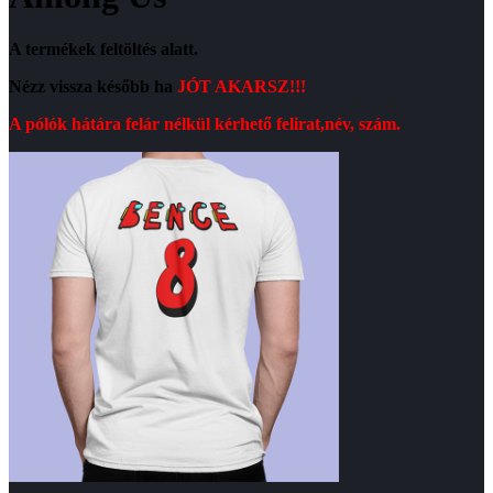
A termékek feltöltés alatt.
Nézz vissza később ha
JÓT AKARSZ!!!
A pólók hátára felár nélkül kérhető felirat,név, szám.