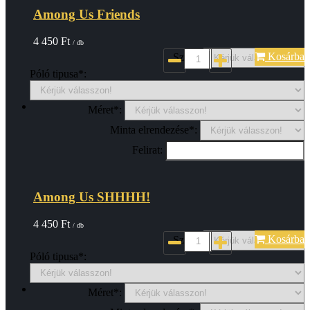
Among Us Friends
4 450
Ft
/ db
Kosárba
Szin*:
Póló tipusa*:
Méret*:
Minta elrendezése*:
Felirat:
Among Us SHHHH!
4 450
Ft
/ db
Kosárba
Szin*:
Póló tipusa*:
Méret*: