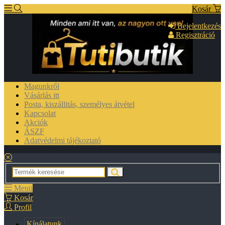
Kosár
Bejelentkezés
Regisztráció
Magunkről
Vásárlás itt
Posta, kiszállitás, személyes átvétel
Kapcsolat
Akciók
ÁSZF
Adatvédelmi tájékoztató
Menü
Kosár
Profil
Kínálatunk