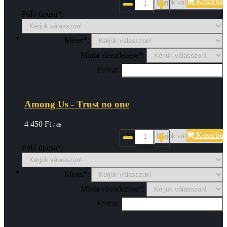
Kosárba
Szin*:
Póló tipusa*:
Méret*:
Minta elrendezése*:
Felirat:
Among Us - Trust no one
4 450
Ft
/ db
Kosárba
Szin*:
Póló tipusa*:
Méret*:
Minta elrendezése*:
Felirat: