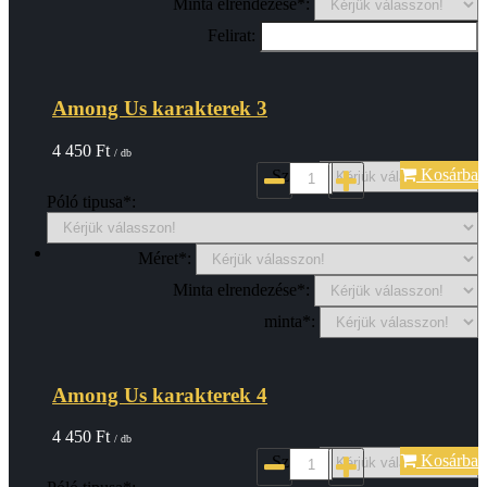
Minta elrendezése*:
Felirat:
Among Us karakterek 3
4 450
Ft
/ db
Kosárba
Szin*:
Póló tipusa*:
Méret*:
Minta elrendezése*:
minta*:
Among Us karakterek 4
4 450
Ft
/ db
Kosárba
Szin*: