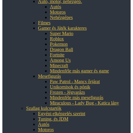
Autó, motor, nehézgép.
Autós
Motoros
Nehézgépes
Filmes
Gamer és Játék karakteres
Super Mario
Roblox
Pokemon
Dragon Ball
Fortnite
Among Us
Minecraft
Mindenféle más gamer és game
Mesefigurás
Paw Patrol - Mancs őrjárat
Unikornisok és pónik
Frozen - Jégvarázs
Mindenféle más mesefigurás
Miraculous - Lady Bug - Katica lány
Szallag kulcstartók
Egyéni elképzelés szerint
Tuning, és JDM
Autós
Motoros