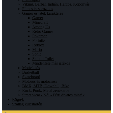
Viking, Barbár, Indián, Harcos, Koponyás
Filmes és sorozatos
Gamer és játék karakteres
Gamer
Minecraft
Among Us
Retro Games
Pokemon
Fortnite
Roblox
Mario
Sonic
Skibidi Toilet
Mindenféle más játékos
Motivációs
Basketball
Skateboard
Motoros és motocross
BMX, MTB, Downhill, Bike
Rock, Punk, Metal zenekaros
Street wear - Női - Férfi divatos minták
Bögrék
Szallag kulcstartók