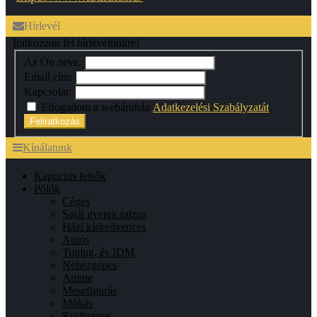
Hírlevél
Iratkozzon fel hírlevelünkre!
Az Ön neve:
Email cím:
Kapcsolat:
Elfogadom a webáruház
Adatkezelési Szabályzatát
.
Feliratkozás
Kínálatunk
Kapucnis felsők
Pólók
Céges
Saját gyerek rajzos
Házi kiskedvences
Autós
Tuning, és JDM
Nehézgépes
Anime
Mesefigurás
Mókás
Szülinapos