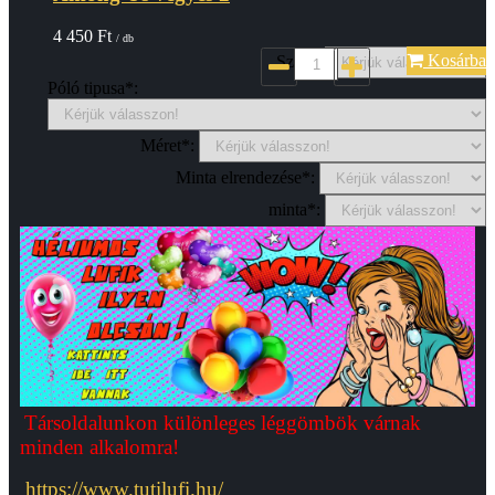
4 450
Ft
/ db
Kosárba
Szin*:
Póló tipusa*:
Méret*:
Minta elrendezése*:
minta*:
Társoldalunkon különleges léggömbök várnak
minden alkalomra!
https://www.tutilufi.hu/