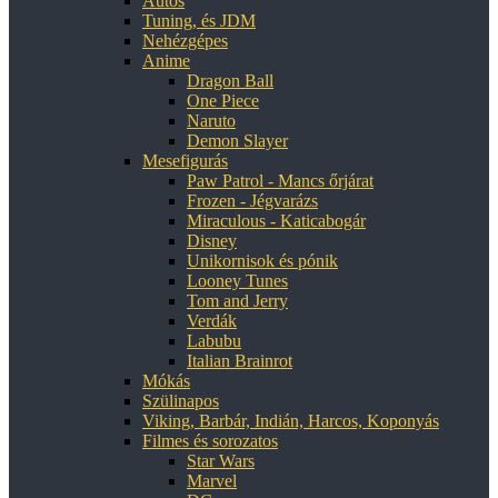
Autós
Tuning, és JDM
Nehézgépes
Anime
Dragon Ball
One Piece
Naruto
Demon Slayer
Mesefigurás
Paw Patrol - Mancs őrjárat
Frozen - Jégvarázs
Miraculous - Katicabogár
Disney
Unikornisok és pónik
Looney Tunes
Tom and Jerry
Verdák
Labubu
Italian Brainrot
Mókás
Szülinapos
Viking, Barbár, Indián, Harcos, Koponyás
Filmes és sorozatos
Star Wars
Marvel