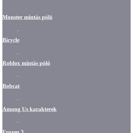
Monster mintás póló
Bicycle
Roblox mintás póló
Bobcat
Among Us karakterek
Frozen 3