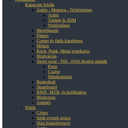
Kapucnis felsők
Autós - Motoros - Nehézgépes
Autós
Tuning és JDM
Nehézgépes
Mesefigurás
Filmes
Gamer és játék karakteres
Mókás
Rock, Punk, Metal zenekaros
Motivációs
Street wear - Női - Férfi divatos minták
Pasis
Csajos
Mindenkinek
Basketball
Skateboard
BMX, MTB, és kerékpáros
Motocross
Animés
Pólók
Céges
Saját gyerek rajzos
Házi kiskedvences