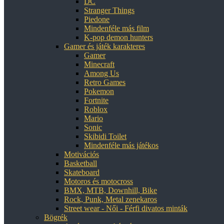
DC
Stranger Things
Piedone
Mindenféle más film
K-pop demon hunters
Gamer és játék karakteres
Gamer
Minecraft
Among Us
Retro Games
Pokemon
Fortnite
Roblox
Mario
Sonic
Skibidi Toilet
Mindenféle más játékos
Motivációs
Basketball
Skateboard
Motoros és motocross
BMX, MTB, Downhill, Bike
Rock, Punk, Metal zenekaros
Street wear - Női - Férfi divatos minták
Bögrék