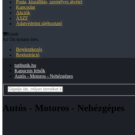
Posta, kiszállitás, személyes átvétel
Kapcsolat
Akciók
ÁSZF
Adatvédelmi tájékoztató
Kosár
Az Ön kosara üres.
Bejelentkezés
Regisztráció
tutibutik.hu
Kapucnis felsők
Autós - Motoros - Nehézgépes
Autós - Motoros - Nehézgépes