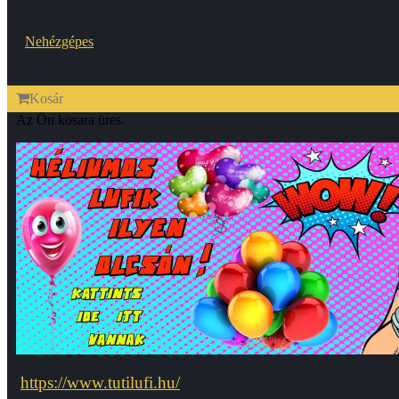
Nehézgépes
Kosár
Az Ön kosara üres.
https://www.tutilufi.hu/