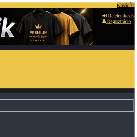
Kosár
Bejelentkezés
Regisztráció