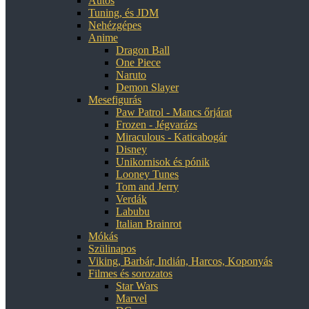
Autós
Tuning, és JDM
Nehézgépes
Anime
Dragon Ball
One Piece
Naruto
Demon Slayer
Mesefigurás
Paw Patrol - Mancs őrjárat
Frozen - Jégvarázs
Miraculous - Katicabogár
Disney
Unikornisok és pónik
Looney Tunes
Tom and Jerry
Verdák
Labubu
Italian Brainrot
Mókás
Szülinapos
Viking, Barbár, Indián, Harcos, Koponyás
Filmes és sorozatos
Star Wars
Marvel