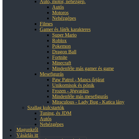
Autó, motor, nehézgép.
Autós
Motoros
Nehézgépes
Filmes
Gamer és Játék karakteres
Super Mario
Roblox
Pokemon
Dragon Ball
Fortnite
Minecraft
Mindenféle más gamer és game
Mesefigurás
Paw Patrol - Mancs őrjárat
Unikornisok és pónik
Frozen - Jégvarázs
Mindenféle más mesefigurás
Miraculous - Lady Bug - Katica lány
Szallag kulcstartók
Tuning, és JDM
Autós
Nehézgépes
Magunkről
Vásárlás itt