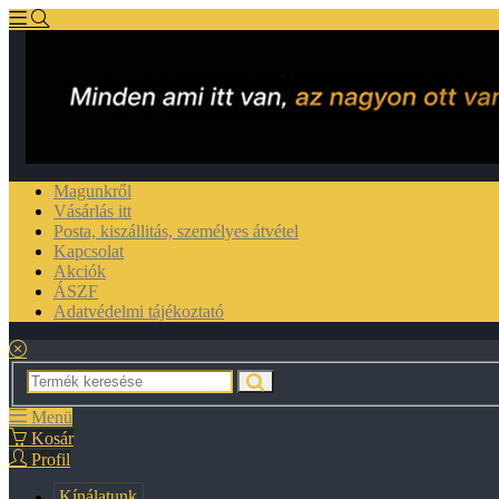
Magunkről
Vásárlás itt
Posta, kiszállitás, személyes átvétel
Kapcsolat
Akciók
ÁSZF
Adatvédelmi tájékoztató
Menü
Kosár
Profil
Kínálatunk