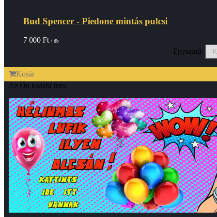
Bud Spencer - Piedone mintás pulcsi
7 000
Ft
/ db
Egyszinű:
Kosár
Az Ön kosara üres.