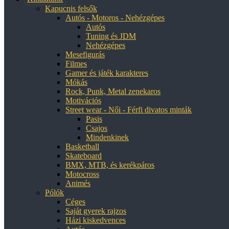
Kapucnis felsők
Autós - Motoros - Nehézgépes
Autós
Tuning és JDM
Nehézgépes
Mesefigurás
Filmes
Gamer és játék karakteres
Mókás
Rock, Punk, Metal zenekaros
Motivációs
Street wear - Női - Férfi divatos minták
Pasis
Csajos
Mindenkinek
Basketball
Skateboard
BMX, MTB, és kerékpáros
Motocross
Animés
Pólók
Céges
Saját gyerek rajzos
Házi kiskedvences