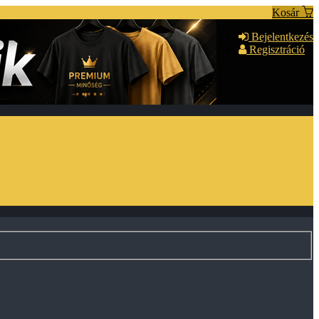
Kosár
Bejelentkezés
Regisztráció