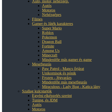
Autó, motor, nehézgép.
Autós
Motoros
Nehézgépes
Filmes
Gamer és Játék karakteres
Super Mario
Roblox
Pokemon
Dragon Ball
Fortnite
Among Us
Minecraft
Mindenféle más gamer és game
Mesefigurás
Paw Patrol - Mancs őrjárat
Unikornisok és pónik
Frozen - Jégvarázs
Mindenféle más mesefigurás
Miraculous - Lady Bug - Katica lány
Szallag kulcstartók
Egyéni elképzelés szerint
Tuning, és JDM
Autós
Motoros