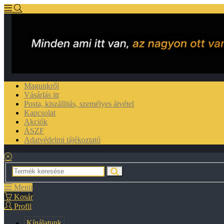
Magunkről
Vásárlás itt
Posta, kiszállitás, személyes átvétel
Kapcsolat
Akciók
ÁSZF
Adatvédelmi tájékoztató
Menü
Kosár
Profil
Kínálatunk