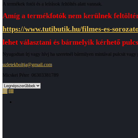
A termékek fotói és a leírások feltöltés alatt vannak.
Amíg a termékfotók nem kerülnek feltöltér
https://www.tutibutik.hu/filmes-es-soroza
lehet választani és bármelyik kérhető pulcsi
Nyugodtan írj vagy hívj ha szeretnél bármilyen mintával pulcsit vagy 
uzletekboltja@gmail.com
Micskei Péter 06303381789