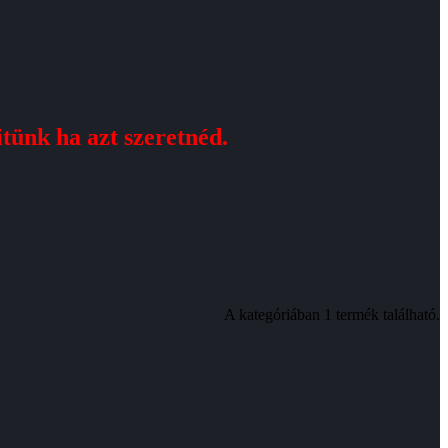
zitünk ha azt szeretnéd.
A kategóriában 1 termék található.