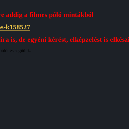
e addig a filmes póló mintákból
tos-k158527
ra is, de egyéni kérést, elképzelést is elkés
pólót és segítünk.