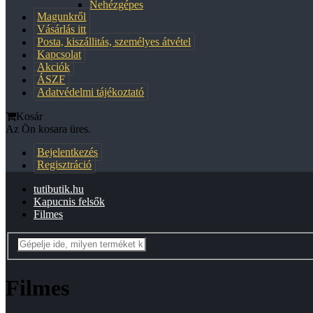
Nehézgépes
Magunkről
Vásárlás itt
Posta, kiszállitás, személyes átvétel
Kapcsolat
Akciók
ÁSZF
Adatvédelmi tájékoztató
Kosár
Az Ön kosara üres.
Bejelentkezés
Regisztráció
tutibutik.hu
Kapucnis felsők
Filmes
Filmes