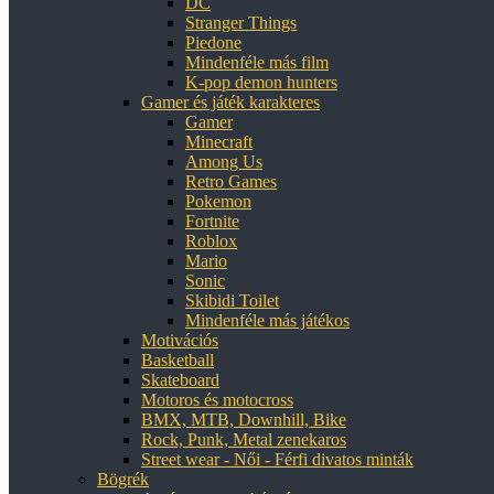
DC
Stranger Things
Piedone
Mindenféle más film
K-pop demon hunters
Gamer és játék karakteres
Gamer
Minecraft
Among Us
Retro Games
Pokemon
Fortnite
Roblox
Mario
Sonic
Skibidi Toilet
Mindenféle más játékos
Motivációs
Basketball
Skateboard
Motoros és motocross
BMX, MTB, Downhill, Bike
Rock, Punk, Metal zenekaros
Street wear - Női - Férfi divatos minták
Bögrék