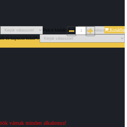
Kosárba
Pulcsi kialakitása*:
nór és kapucni belső*:
bök várnak minden alkalomra!