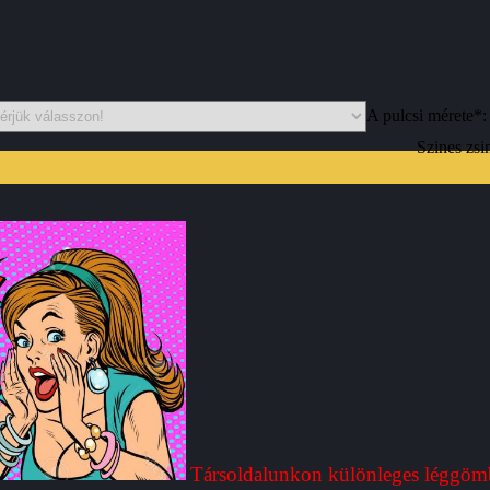
A pulcsi mérete*:
Szines zsi
Társoldalunkon különleges léggöm