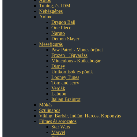
Autós
Tuning, és JDM
Nehézgépes
Anime
Dragon Ball
One Piece
Naruto
Demon Slayer
Mesefigurás
Paw Patrol - Mancs őrjárat
Frozen - Jégvarázs
Miraculous - Katicabogár
Disney
Unikornisok és pónik
Looney Tunes
Tom and Jerry
Verdák
Labubu
Italian Brainrot
Mókás
Szülinapos
Viking, Barbár, Indián, Harcos, Koponyás
Filmes és sorozatos
Star Wars
Marvel