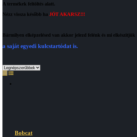
A termékek feltöltés alatt.
Nézz vissza később ha
JÓT AKARSZ!!!
Bármilyen elképzelésed van akkor jelezd felénk és mi elkészitjük
a saját egyedi kulcstartódat is.
Bobcat