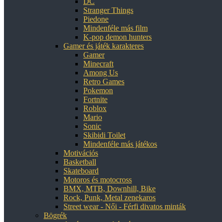
DC
Stranger Things
Piedone
Mindenféle más film
K-pop demon hunters
Gamer és játék karakteres
Gamer
Minecraft
Among Us
Retro Games
Pokemon
Fortnite
Roblox
Mario
Sonic
Skibidi Toilet
Mindenféle más játékos
Motivációs
Basketball
Skateboard
Motoros és motocross
BMX, MTB, Downhill, Bike
Rock, Punk, Metal zenekaros
Street wear - Női - Férfi divatos minták
Bögrék