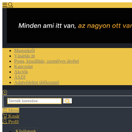
Magunkről
Vásárlás itt
Posta, kiszállitás, személyes átvétel
Kapcsolat
Akciók
ÁSZF
Adatvédelmi tájékoztató
Menü
Kosár
Profil
Kínálatunk