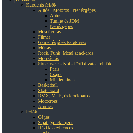
Kapucnis felsők
Autós - Motoros - Nehézgépes
Autós
Tuning és JDM
Nehézgépes
Mesefigurás
Filmes
Gamer és játék karakteres
Mókás
Rock, Punk, Metal zenekaros
Motivációs
Street wear - Női - Férfi divatos minták
Pasis
Csajos
Mindenkinek
Basketball
Skateboard
BMX, MTB, és kerékpáros
Motocross
Animés
Pólók
Céges
Saját gyerek rajzos
Házi kiskedvences