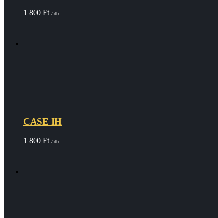
1 800
Ft
/ db
CASE IH
1 800
Ft
/ db