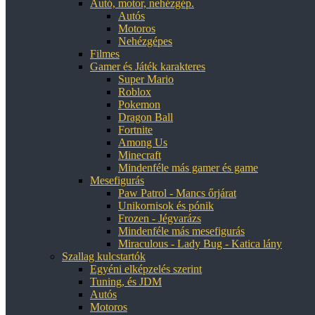
Autó, motor, nehézgép.
Autós
Motoros
Nehézgépes
Filmes
Gamer és Játék karakteres
Super Mario
Roblox
Pokemon
Dragon Ball
Fortnite
Among Us
Minecraft
Mindenféle más gamer és game
Mesefigurás
Paw Patrol - Mancs őrjárat
Unikornisok és pónik
Frozen - Jégvarázs
Mindenféle más mesefigurás
Miraculous - Lady Bug - Katica lány
Szallag kulcstartók
Egyéni elképzelés szerint
Tuning, és JDM
Autós
Motoros