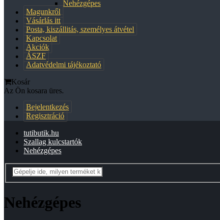
Nehézgépes
Magunkről
Vásárlás itt
Posta, kiszállitás, személyes átvétel
Kapcsolat
Akciók
ÁSZF
Adatvédelmi tájékoztató
Kosár
Az Ön kosara üres.
Bejelentkezés
Regisztráció
tutibutik.hu
Szallag kulcstartók
Nehézgépes
Nehézgépes