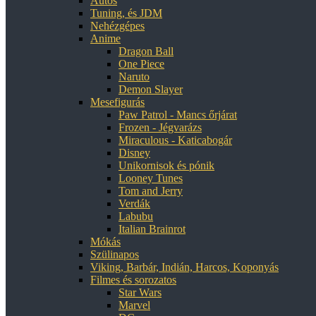
Autós
Tuning, és JDM
Nehézgépes
Anime
Dragon Ball
One Piece
Naruto
Demon Slayer
Mesefigurás
Paw Patrol - Mancs őrjárat
Frozen - Jégvarázs
Miraculous - Katicabogár
Disney
Unikornisok és pónik
Looney Tunes
Tom and Jerry
Verdák
Labubu
Italian Brainrot
Mókás
Szülinapos
Viking, Barbár, Indián, Harcos, Koponyás
Filmes és sorozatos
Star Wars
Marvel