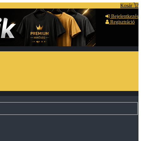
Kosár
Bejelentkezés
Regisztráció