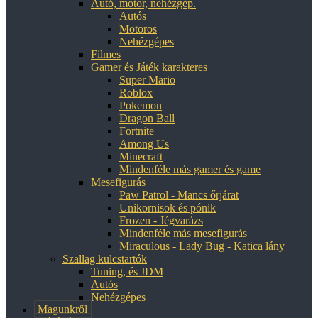
Autó, motor, nehézgép.
Autós
Motoros
Nehézgépes
Filmes
Gamer és Játék karakteres
Super Mario
Roblox
Pokemon
Dragon Ball
Fortnite
Among Us
Minecraft
Mindenféle más gamer és game
Mesefigurás
Paw Patrol - Mancs őrjárat
Unikornisok és pónik
Frozen - Jégvarázs
Mindenféle más mesefigurás
Miraculous - Lady Bug - Katica lány
Szallag kulcstartók
Tuning, és JDM
Autós
Nehézgépes
Magunkről