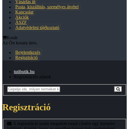
Vásárlás itt
Posta, kiszállitás, személyes átvétel
Kapcsolat
Akciók
ÁSZF
Adatvédelmi tájékoztató
Kosár
Az Ön kosara üres.
Bejelentkezés
Regisztráció
tutibutik.hu
Regisztrációs adatok
Regisztráció
A regisztráció során megadott email címére egy üzenetet
küldünk. Kérjük, hogy az emailben kapott link segítségével