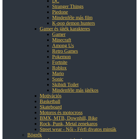
DC
Stranger Things
Piedone
Mindenféle más film
K-pop demon hunters
Gamer és játék karakteres
Gamer
Minecraft
Among Us
Retro Games
Pokemon
Fortnite
Roblox
Mario
Sonic
Skibidi Toilet
Mindenféle más játékos
Motivációs
Basketball
Skateboard
Motoros és motocross
BMX, MTB, Downhill, Bike
Rock, Punk, Metal zenekaros
Street wear - Női - Férfi divatos minták
Bögrék