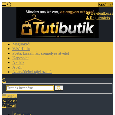
Kosár
Bejelentkezés
Regisztráció
Magunkről
Vásárlás itt
Posta, kiszállitás, személyes átvétel
Kapcsolat
Akciók
ÁSZF
Adatvédelmi tájékoztató
Menü
Kosár
Profil
Kínálatunk