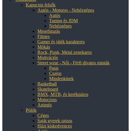
Kapucnis felsők
Autós - Motoros - Nehézgépes
Autós
Tuning és JDM
Nehézgépes
Mesefigurás
Filmes
Gamer és játék karakteres
Mókás
Rock, Punk, Metal zenekaros
Motivációs
Street wear - Női - Férfi divatos minták
Pasis
Csajos
Mindenkinek
Basketball
Skateboard
BMX, MTB, és kerékpáros
Motocross
Animés
Pólók
Céges
Saját gyerek rajzos
Házi kiskedvences