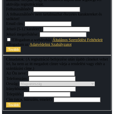
aktiválja regisztrációját.
Felhasználónév:
A felhasználónév nem tartalmazhat ékezetes karaktereket és
szóközt!
Email cím:
Jelszó [5-12 karakter]:
Jelszó megerősítése:
Elfogadom a webáruház
Általános Szerződési Feltételeit
.
Elfogadom az
Adatvédelmi Szabályzatot
.
Címadatok: (A regisztráció befejezése után újabb címeket vehet
fel, ha nem az itt megadott címre várja a rendelést vagy eltér a
számlázási címe.)
Az Ön neve:
Telefonszám:
Ország:
Irányítószám:
Település:
Cím (utca, házszám, emelet):