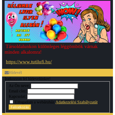
Társoldalunkon különleges léggömbök várnak
minden alkalomra!
https://www.tutilufi.hu/
Hírlevél
Iratkozzon fel hírlevelünkre!
Az Ön neve:
Email cím:
Kapcsolat:
Elfogadom a webáruház
Adatkezelési Szabályzatát
.
Feliratkozás