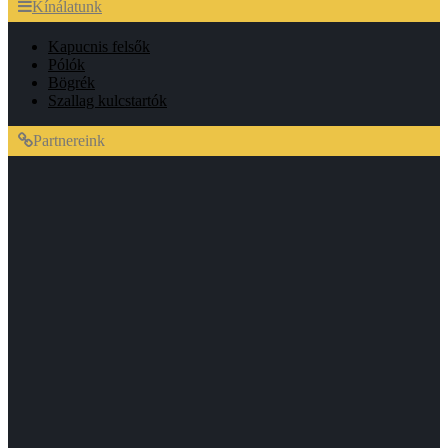
Kínálatunk
Kapucnis felsők
Pólók
Bögrék
Szallag kulcstartók
Partnereink