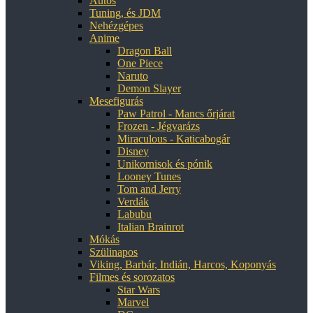
Autós
Tuning, és JDM
Nehézgépes
Anime
Dragon Ball
One Piece
Naruto
Demon Slayer
Mesefigurás
Paw Patrol - Mancs őrjárat
Frozen - Jégvarázs
Miraculous - Katicabogár
Disney
Unikornisok és pónik
Looney Tunes
Tom and Jerry
Verdák
Labubu
Italian Brainrot
Mókás
Szülinapos
Viking, Barbár, Indián, Harcos, Koponyás
Filmes és sorozatos
Star Wars
Marvel