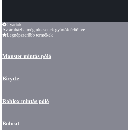
Gyártók
Az áruházba még nincsenek gyártók feltöltve.
Legnépszerűbb termékek
Monster mintás póló
Bicycle
Roblox mintás póló
Bobcat