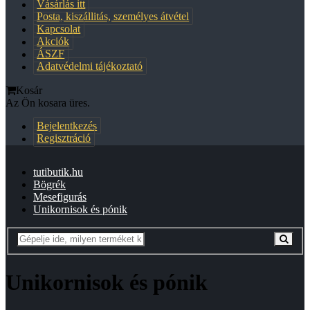
Vásárlás itt
Posta, kiszállitás, személyes átvétel
Kapcsolat
Akciók
ÁSZF
Adatvédelmi tájékoztató
Kosár
Az Ön kosara üres.
Bejelentkezés
Regisztráció
tutibutik.hu
Bögrék
Mesefigurás
Unikornisok és pónik
Unikornisok és pónik