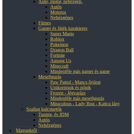
Autó, motor, nehézgép.
Autós
Motoros
Nehézgépes
Filmes
Gamer és Játék karakteres
Super Mario
Roblox
Pokemon
Dragon Ball
Fortnite
Among Us
Minecraft
Mindenféle más gamer és game
Mesefigurás
Paw Patrol - Mancs őrjárat
Unikornisok és pónik
Frozen - Jégvarázs
Mindenféle más mesefigurás
Miraculous - Lady Bug - Katica lány
Szallag kulcstartók
Tuning, és JDM
Autós
Nehézgépes
Magunkről