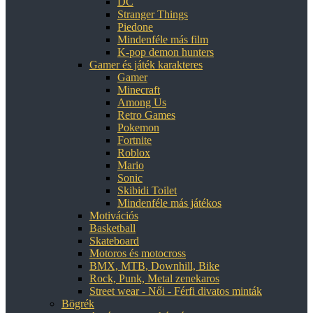
DC
Stranger Things
Piedone
Mindenféle más film
K-pop demon hunters
Gamer és játék karakteres
Gamer
Minecraft
Among Us
Retro Games
Pokemon
Fortnite
Roblox
Mario
Sonic
Skibidi Toilet
Mindenféle más játékos
Motivációs
Basketball
Skateboard
Motoros és motocross
BMX, MTB, Downhill, Bike
Rock, Punk, Metal zenekaros
Street wear - Női - Férfi divatos minták
Bögrék