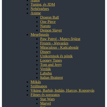
Autós
Tuning, és JDM
Nehézgépes
Anime
Dragon Ball
One Piece
Naruto
Demon Slayer
Mesefigurás
Paw Patrol - Mancs őrjárat
Frozen - Jégvarázs
Miraculous - Katicabogár
Disney
Unikornisok és pónik
Looney Tunes
Tom and Jerry
Verdák
Labubu
Italian Brainrot
Mókás
Szülinapos
Viking, Barbár, Indián, Harcos, Koponyás
Filmes és sorozatos
Star Wars
Marvel