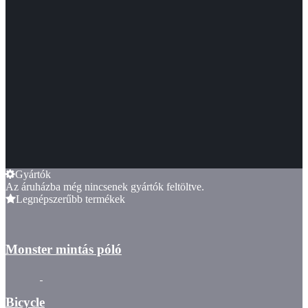
Gyártók
Az áruházba még nincsenek gyártók feltöltve.
Legnépszerűbb termékek
Monster mintás póló
Bicycle