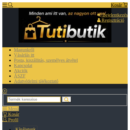
Kosár
Bejelentkezés
Regisztráció
Magunkről
Vásárlás itt
Posta, kiszállitás, személyes átvétel
Kapcsolat
Akciók
ÁSZF
Adatvédelmi tájékoztató
Menü
Kosár
Profil
Kínálatunk