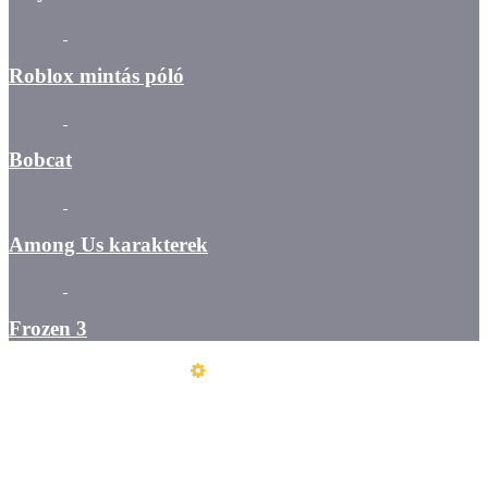
Roblox mintás póló
Bobcat
Among Us karakterek
Frozen 3
Üzemeltető
Online elállás
Teljes katalógus
Vásárlói értékelések