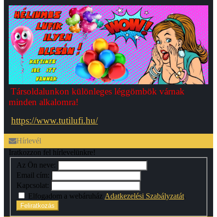
Társoldalunkon különleges léggömbök várnak
minden alkalomra!
https://www.tutilufi.hu/
Hírlevél
Iratkozzon fel hírlevelünkre!
Az Ön neve:
Email cím:
Kapcsolat:
Elfogadom a webáruház
Adatkezelési Szabályzatát
.
Feliratkozás