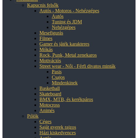
Kapucnis felsők
Autós - Motoros - Nehézgépes
Autós
Tuning és JDM
Nehézgépes
Mesefigurás
Filmes
Gamer és játék karakteres
Mókás
Rock, Punk, Metal zenekaros
Motivációs
Street wear - Női - Férfi divatos minták
Pasis
Csajos
Mindenkinek
Basketball
Skateboard
BMX, MTB, és kerékpáros
Motocross
Animés
Pólók
Céges
Saját gyerek rajzos
Házi kiskedvences