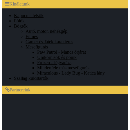
Kínálatunk
Kapucnis felsők
Pólók
Bögrék
Autó, motor, nehézgép.
Filmes
Gamer és Játék karakteres
Mesefigurás
Paw Patrol - Mancs őrjárat
Unikornisok és pónik
Frozen - Jégvarázs
Mindenféle más mesefigurás
Miraculous - Lady Bug - Katica lány
Szallag kulcstartók
Partnereink