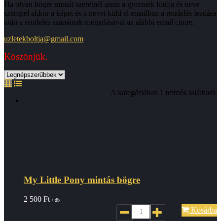
Ha olyan bögre mintát szeretnél amin a gyermek fotója és neve
szerepel akkor a képet és a nevet küld el emailban a rendelés leadása
után a rendelés számának megadásával az alábbi email címre
.
uzletekboltja@gmail.com
Köszönjük.
A kategóriában 1 termék található.
My Little Pony mintás bögre
2 500
Ft
/ db
Kosárba