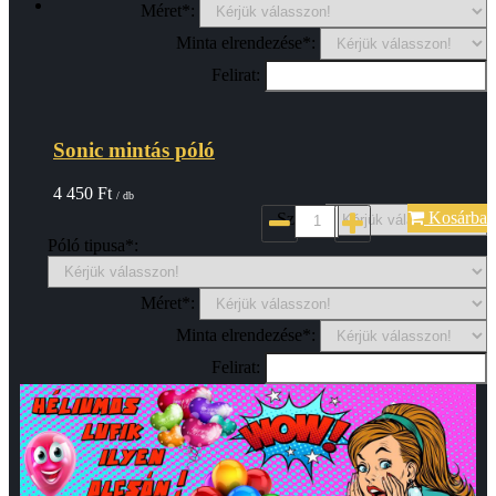
Méret*:
Minta elrendezése*:
Felirat:
Sonic mintás póló
4 450
Ft
/ db
Kosárba
Szin*:
Póló tipusa*:
Méret*:
Minta elrendezése*:
Felirat: