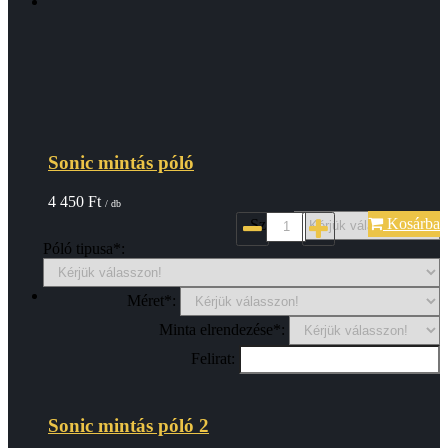
Sonic mintás póló
4 450
Ft
/ db
Kosárba
Szin*:
Póló tipusa*:
Méret*:
Minta elrendezése*:
Felirat:
Sonic mintás póló 2