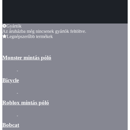
Gyártók
Az áruházba még nincsenek gyártók feltöltve.
Legnépszerűbb termékek
Monster mintás póló
Bicycle
Roblox mintás póló
Bobcat