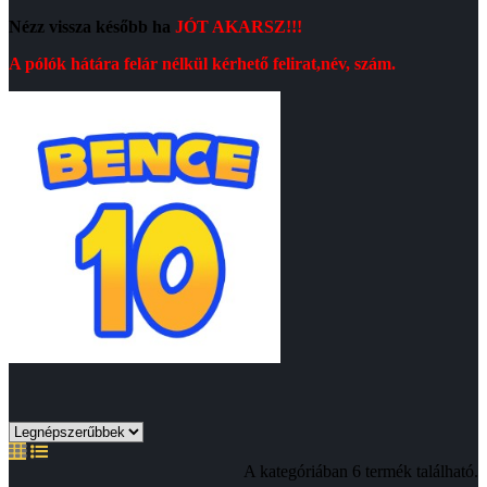
Nézz vissza később ha
JÓT AKARSZ!!!
A pólók hátára felár nélkül kérhető felirat,név, szám.
A kategóriában 6 termék található.