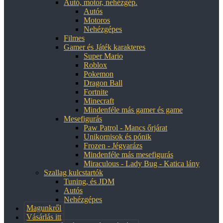
Autó, motor, nehézgép.
Autós
Motoros
Nehézgépes
Filmes
Gamer és Játék karakteres
Super Mario
Roblox
Pokemon
Dragon Ball
Fortnite
Minecraft
Mindenféle más gamer és game
Mesefigurás
Paw Patrol - Mancs őrjárat
Unikornisok és pónik
Frozen - Jégvarázs
Mindenféle más mesefigurás
Miraculous - Lady Bug - Katica lány
Szallag kulcstartók
Tuning, és JDM
Autós
Nehézgépes
Magunkről
Vásárlás itt