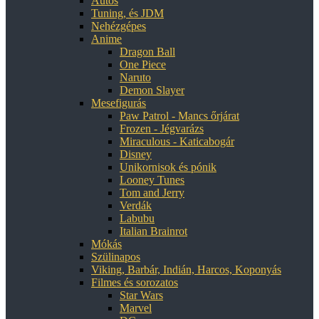
Autós
Tuning, és JDM
Nehézgépes
Anime
Dragon Ball
One Piece
Naruto
Demon Slayer
Mesefigurás
Paw Patrol - Mancs őrjárat
Frozen - Jégvarázs
Miraculous - Katicabogár
Disney
Unikornisok és pónik
Looney Tunes
Tom and Jerry
Verdák
Labubu
Italian Brainrot
Mókás
Szülinapos
Viking, Barbár, Indián, Harcos, Koponyás
Filmes és sorozatos
Star Wars
Marvel