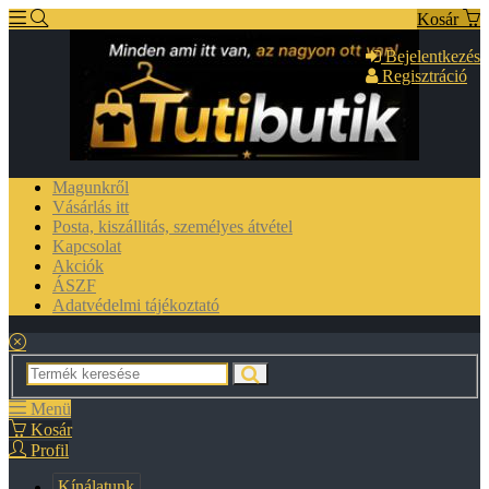
Kosár
Bejelentkezés
Regisztráció
Magunkről
Vásárlás itt
Posta, kiszállitás, személyes átvétel
Kapcsolat
Akciók
ÁSZF
Adatvédelmi tájékoztató
Menü
Kosár
Profil
Kínálatunk