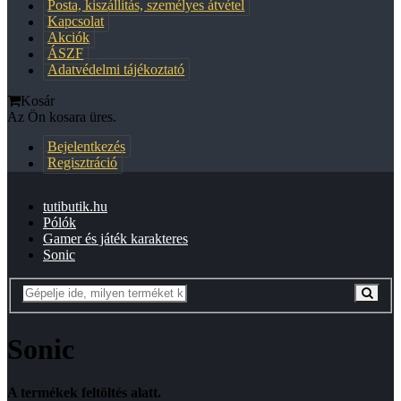
Posta, kiszállitás, személyes átvétel
Kapcsolat
Akciók
ÁSZF
Adatvédelmi tájékoztató
Kosár
Az Ön kosara üres.
Bejelentkezés
Regisztráció
tutibutik.hu
Pólók
Gamer és játék karakteres
Sonic
Sonic
A termékek feltöltés alatt.