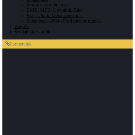
Motoros és motocross
BMX, MTB, Downhill, Bike
Rock, Punk, Metal zenekaros
Street wear - Női - Férfi divatos minták
Bögrék
Szallag kulcstartók
Partnereink