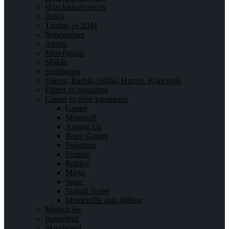
Házi kiskedvences
Autós
Tuning, és JDM
Nehézgépes
Anime
Mesefigurás
Mókás
Szülinapos
Viking, Barbár, Indián, Harcos, Koponyás
Filmes és sorozatos
Gamer és játék karakteres
Gamer
Minecraft
Among Us
Retro Games
Pokemon
Fortnite
Roblox
Mario
Sonic
Skibidi Toilet
Mindenféle más játékos
Motivációs
Basketball
Skateboard