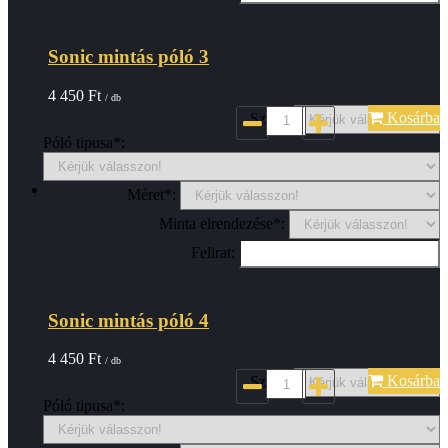
Sonic mintás póló 3
4 450
Ft
/ db
Kosárba
Szin*:
Póló tipusa*:
Méret*:
Minta elrendezése*:
Felirat:
Sonic mintás póló 4
4 450
Ft
/ db
Kosárba
Szin*:
Póló tipusa*: