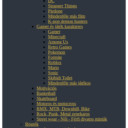
DC
Stranger Things
Piedone
Mindenféle más film
K-pop demon hunters
Gamer és játék karakteres
Gamer
Minecraft
Among Us
Retro Games
Pokemon
Fortnite
Roblox
Mario
Sonic
Skibidi Toilet
Mindenféle más játékos
Motivációs
Basketball
Skateboard
Motoros és motocross
BMX, MTB, Downhill, Bike
Rock, Punk, Metal zenekaros
Street wear - Női - Férfi divatos minták
Bögrék