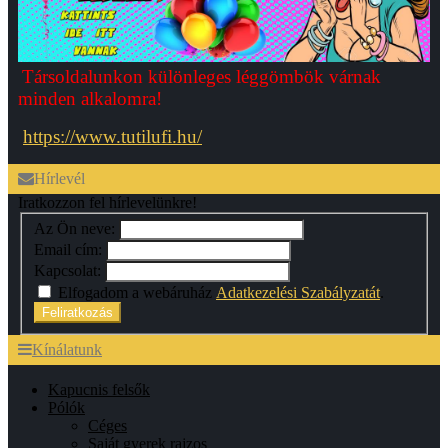
Társoldalunkon különleges léggömbök várnak
minden alkalomra!
https://www.tutilufi.hu/
Hírlevél
Iratkozzon fel hírlevelünkre!
Az Ön neve:
Email cím:
Kapcsolat:
Elfogadom a webáruház
Adatkezelési Szabályzatát
.
Feliratkozás
Kínálatunk
Kapucnis felsők
Pólók
Céges
Saját gyerek rajzos