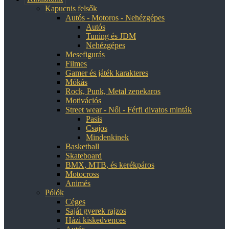
Kapucnis felsők
Autós - Motoros - Nehézgépes
Autós
Tuning és JDM
Nehézgépes
Mesefigurás
Filmes
Gamer és játék karakteres
Mókás
Rock, Punk, Metal zenekaros
Motivációs
Street wear - Női - Férfi divatos minták
Pasis
Csajos
Mindenkinek
Basketball
Skateboard
BMX, MTB, és kerékpáros
Motocross
Animés
Pólók
Céges
Saját gyerek rajzos
Házi kiskedvences