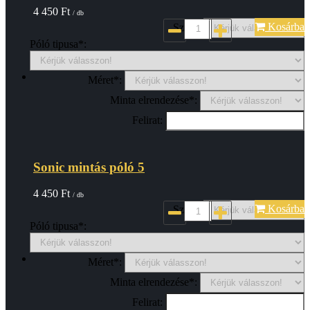
4 450
Ft
/ db
Kosárba
Szin*:
Póló tipusa*:
Méret*:
Minta elrendezése*:
Felirat:
Sonic mintás póló 5
4 450
Ft
/ db
Kosárba
Szin*:
Póló tipusa*:
Méret*:
Minta elrendezése*:
Felirat: