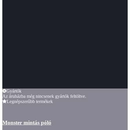
Gyártók
Az áruházba még nincsenek gyártók feltöltve.
Legnépszerűbb termékek
Monster mintás póló