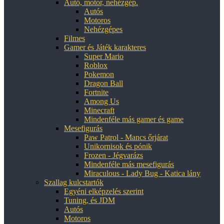
Autó, motor, nehézgép.
Autós
Motoros
Nehézgépes
Filmes
Gamer és Játék karakteres
Super Mario
Roblox
Pokemon
Dragon Ball
Fortnite
Among Us
Minecraft
Mindenféle más gamer és game
Mesefigurás
Paw Patrol - Mancs őrjárat
Unikornisok és pónik
Frozen - Jégvarázs
Mindenféle más mesefigurás
Miraculous - Lady Bug - Katica lány
Szallag kulcstartók
Egyéni elképzelés szerint
Tuning, és JDM
Autós
Motoros