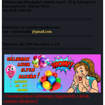
Telefonos ügyfélszolgálat: minden nap 8 - 18 ig /hétvégén is/
Kapcsolattartó : Micskei Péter
Tel: 0630/ 3381789
:::::::::::::::::::::::::::::::::::::::::::::::::::::::::::::::::::::::::::::
Érdeklődés és rendelés emailban non
stop: uzletekboltja
@gmail.com
:::::::::::::::::::::::::::::::::::::::::::::::::::::::::::::::::::::::::::::
Telephely: Bp 1204 Wesselényi u 135
::::::::::::::::::::::::::::::::::::::::::::::::::::::::::::::::::::::::::::::
Társoldalunkon különleges léggömbök várnak
minden alkalomra!