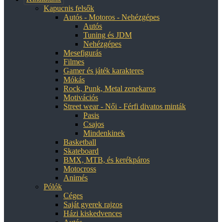
Kapucnis felsők
Autós - Motoros - Nehézgépes
Autós
Tuning és JDM
Nehézgépes
Mesefigurás
Filmes
Gamer és játék karakteres
Mókás
Rock, Punk, Metal zenekaros
Motivációs
Street wear - Női - Férfi divatos minták
Pasis
Csajos
Mindenkinek
Basketball
Skateboard
BMX, MTB, és kerékpáros
Motocross
Animés
Pólók
Céges
Saját gyerek rajzos
Házi kiskedvences