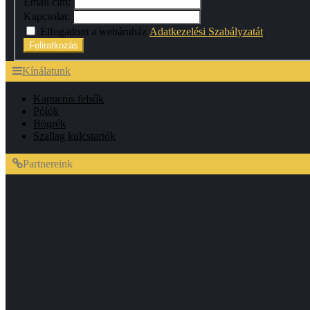
Email cím:
Kapcsolat:
Elfogadom a webáruház
Adatkezelési Szabályzatát
.
Feliratkozás
Kínálatunk
Kapucnis felsők
Pólók
Bögrék
Szallag kulcstartók
Partnereink