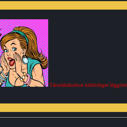
Társoldalunkon különleges léggöm