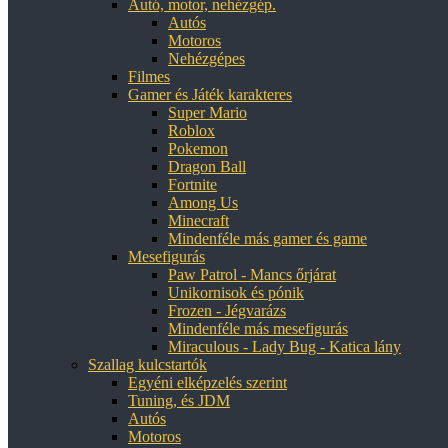
Autó, motor, nehézgép.
Autós
Motoros
Nehézgépes
Filmes
Gamer és Játék karakteres
Super Mario
Roblox
Pokemon
Dragon Ball
Fortnite
Among Us
Minecraft
Mindenféle más gamer és game
Mesefigurás
Paw Patrol - Mancs őrjárat
Unikornisok és pónik
Frozen - Jégvarázs
Mindenféle más mesefigurás
Miraculous - Lady Bug - Katica lány
Szallag kulcstartók
Egyéni elképzelés szerint
Tuning, és JDM
Autós
Motoros