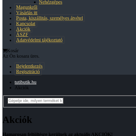
Nehézgépes
Magunkről
Vásárlás itt
Posta, kiszállitás, személyes átvétel
Kapcsolat
Akciók
ÁSZF
Adatvédelmi tájékoztató
Kosár
Az Ön kosara üres.
Bejelentkezés
Regisztráció
tutibutik.hu
Akciók
Akciók
Hamarosan feltöltésre kerülnek az aktuális AKCIÓK!