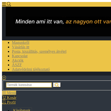
Magunkről
Vásárlás itt
Posta, kiszállitás, személyes átvétel
Kapcsolat
Akciók
ÁSZF
Adatvédelmi tájékoztató
Menü
Kosár
Profil
Kínálatunk