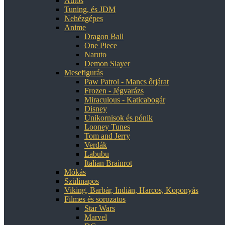
Autós
Tuning, és JDM
Nehézgépes
Anime
Dragon Ball
One Piece
Naruto
Demon Slayer
Mesefigurás
Paw Patrol - Mancs őrjárat
Frozen - Jégvarázs
Miraculous - Katicabogár
Disney
Unikornisok és pónik
Looney Tunes
Tom and Jerry
Verdák
Labubu
Italian Brainrot
Mókás
Szülinapos
Viking, Barbár, Indián, Harcos, Koponyás
Filmes és sorozatos
Star Wars
Marvel