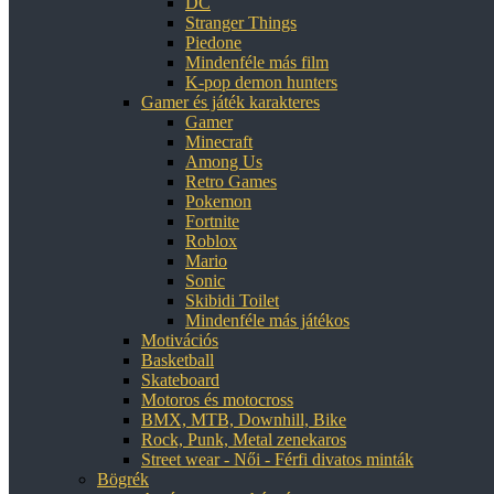
DC
Stranger Things
Piedone
Mindenféle más film
K-pop demon hunters
Gamer és játék karakteres
Gamer
Minecraft
Among Us
Retro Games
Pokemon
Fortnite
Roblox
Mario
Sonic
Skibidi Toilet
Mindenféle más játékos
Motivációs
Basketball
Skateboard
Motoros és motocross
BMX, MTB, Downhill, Bike
Rock, Punk, Metal zenekaros
Street wear - Női - Férfi divatos minták
Bögrék