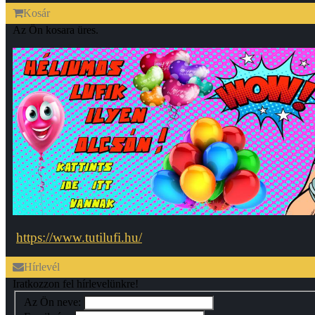
Kosár
Az Ön kosara üres.
https://www.tutilufi.hu/
Hírlevél
Iratkozzon fel hírlevelünkre!
Az Ön neve: