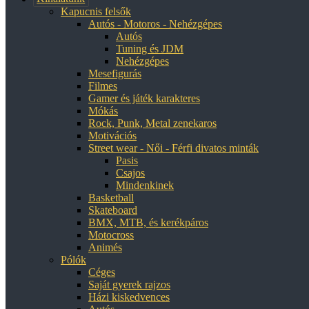
Kapucnis felsők
Autós - Motoros - Nehézgépes
Autós
Tuning és JDM
Nehézgépes
Mesefigurás
Filmes
Gamer és játék karakteres
Mókás
Rock, Punk, Metal zenekaros
Motivációs
Street wear - Női - Férfi divatos minták
Pasis
Csajos
Mindenkinek
Basketball
Skateboard
BMX, MTB, és kerékpáros
Motocross
Animés
Pólók
Céges
Saját gyerek rajzos
Házi kiskedvences