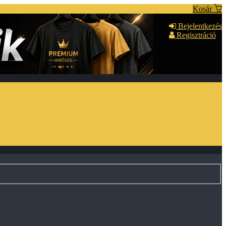
Kosár
Bejelentkezés
Regisztráció