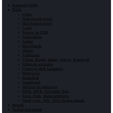
Kapucnis felsők
Pólók
Céges
Saját gyerek rajzos
Házi kiskedvences
Autós
Tuning, és JDM
Nehézgépes
Anime
Mesefigurás
Mókás
Szülinapos
Viking, Barbár, Indián, Harcos, Koponyás
Filmes és sorozatos
Gamer és játék karakteres
Motivációs
Basketball
Skateboard
Motoros és motocross
BMX, MTB, Downhill, Bike
Rock, Punk, Metal zenekaros
Street wear - Női - Férfi divatos minták
Bögrék
Szallag kulcstartók