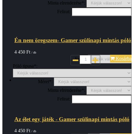
Minta elrendezése*:
Felirat:
Én nem öregszem- Gamer szülinapi mintás póló
4 450
Ft
/ db
Kosárba
Szin*:
Póló tipusa*:
Méret*:
Minta elrendezése*:
Felirat:
Az élet egy játék - Gamer szülinapi mintás póló
4 450
Ft
/ db