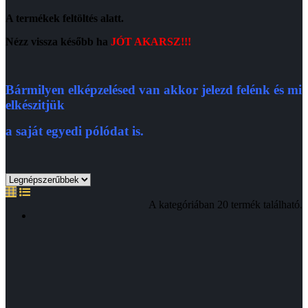
A termékek feltöltés alatt.
Nézz vissza később ha
JÓT AKARSZ!!!
Bármilyen elképzelésed van akkor jelezd felénk és mi
elkészitjük
a saját egyedi pólódat is.
A kategóriában 20 termék található.