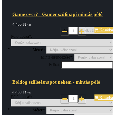
Game over? - Gamer szülinapi mintás póló
4 450
Ft
/ db
Kosárba
Szin*:
Póló tipusa*:
Méret*:
Minta elrendezése*:
Felirat:
Boldog születésnapot nekem - mintás póló
4 450
Ft
/ db
Póló tipusa*:
Kosárba
Méret*: