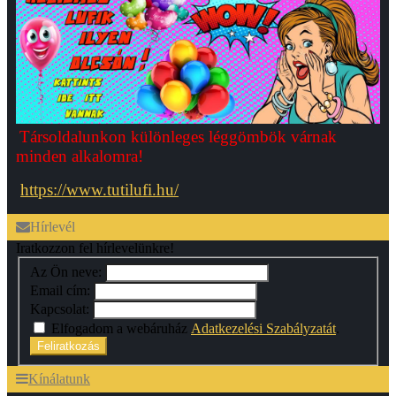
Társoldalunkon különleges léggömbök várnak
minden alkalomra!
https://www.tutilufi.hu/
Hírlevél
Iratkozzon fel hírlevelünkre!
Az Ön neve:
Email cím:
Kapcsolat:
Elfogadom a webáruház
Adatkezelési Szabályzatát
.
Feliratkozás
Kínálatunk