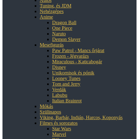
Autós
Tuning, és JDM
Nehézgépes
Anime
Dragon Ball
One Piece
Naruto
Demon Slayer
Mesefigurás
Paw Patrol - Mancs őrjárat
Frozen - Jégvarázs
Miraculous - Katicabogár
Disney
Unikornisok és pónik
Looney Tunes
Tom and Jerry
Verdák
Labubu
Italian Brainrot
Mókás
Szülinapos
Viking, Barbár, Indián, Harcos, Koponyás
Filmes és sorozatos
Star Wars
Marvel