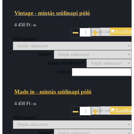
Vintage - mintás szülinapi póló
4 450
Ft
/ db
Kosárba
Szin*:
Póló tipusa*:
Méret*:
Minta elrendezése*:
Felirat:
Made in - mintás szülinapi póló
4 450
Ft
/ db
Kosárba
Szin*:
Póló tipusa*:
Méret*: