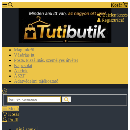
Kosár
Bejelentkezés
Regisztráció
Magunkről
Vásárlás itt
Posta, kiszállitás, személyes átvétel
Kapcsolat
Akciók
ÁSZF
Adatvédelmi tájékoztató
Menü
Kosár
Profil
Kínálatunk