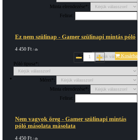
Minta elrendezése*:
Felirat:
Ez nem szülinap - Gamer szülinapi mintás póló
4 450
Ft
/ db
Kosárba
Szin*:
Póló tipusa*:
Méret*:
Minta elrendezése*:
Felirat:
Nem vagyok öreg - Gamer szülinapi mintás
póló másolata másolata
4 450
Ft
/ db