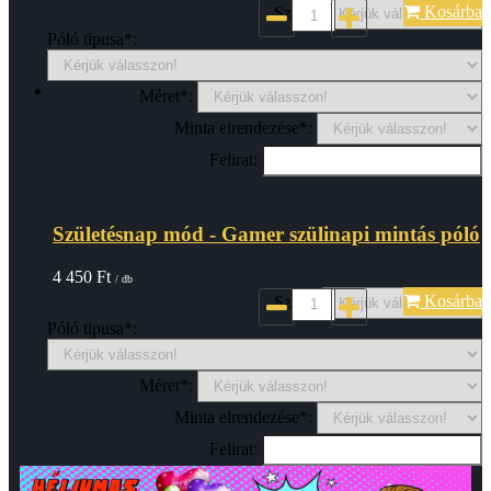
Kosárba
Szin*:
Póló tipusa*:
Méret*:
Minta elrendezése*:
Felirat:
Születésnap mód - Gamer szülinapi mintás póló
4 450
Ft
/ db
Kosárba
Szin*:
Póló tipusa*:
Méret*:
Minta elrendezése*:
Felirat: