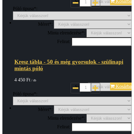
Kosárba
Szin*:
Póló tipusa*:
Méret*:
Minta elrendezése*:
Felirat:
Kresz tábla - 50 és még gyorsulok - szülinapi
mintás póló
4 450
Ft
/ db
Kosárba
Szin*:
Póló tipusa*:
Méret*:
Minta elrendezése*:
Felirat: