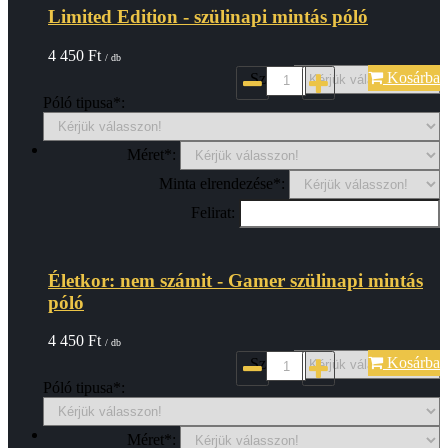
Limited Edition - szülinapi mintás póló
4 450
Ft
/ db
Kosárba
Szin*:
Póló tipusa*:
Méret*:
Minta elrendezése*:
Felirat:
Életkor: nem számit - Gamer szülinapi mintás
póló
4 450
Ft
/ db
Kosárba
Szin*:
Póló tipusa*:
Méret*: