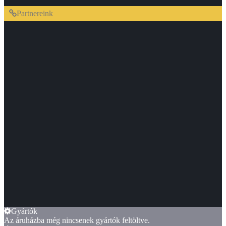
Partnereink
Gyártók
Az áruházba még nincsenek gyártók feltöltve.