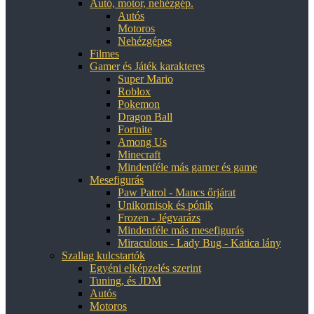
Autó, motor, nehézgép.
Autós
Motoros
Nehézgépes
Filmes
Gamer és Játék karakteres
Super Mario
Roblox
Pokemon
Dragon Ball
Fortnite
Among Us
Minecraft
Mindenféle más gamer és game
Mesefigurás
Paw Patrol - Mancs őrjárat
Unikornisok és pónik
Frozen - Jégvarázs
Mindenféle más mesefigurás
Miraculous - Lady Bug - Katica lány
Szallag kulcstartók
Egyéni elképzelés szerint
Tuning, és JDM
Autós
Motoros