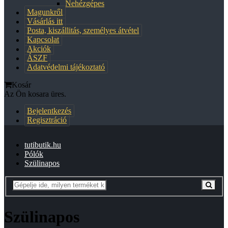
Nehézgépes
Magunkről
Vásárlás itt
Posta, kiszállitás, személyes átvétel
Kapcsolat
Akciók
ÁSZF
Adatvédelmi tájékoztató
Kosár
Az Ön kosara üres.
Bejelentkezés
Regisztráció
tutibutik.hu
Pólók
Szülinapos
Szülinapos