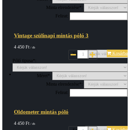
Minta elrendezése*:
Felirat:
Vintage szülinapi mintás póló 3
4 450
Ft
/ db
Kosárba
Szin*:
Póló tipusa*:
Méret*:
Minta elrendezése*:
Felirat:
Oldometer mintás póló
4 450
Ft
/ db
Kosárba
Szin*: