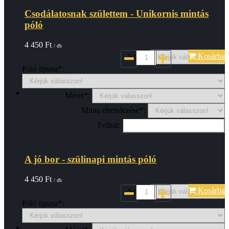
Csodálatosnak születtem - Unikornis mintás
póló
4 450
Ft
/ db
Kosárba
Szin*:
Póló tipusa*:
Méret*:
Minta elrendezése*:
Felirat:
A jó bor - szülinapi mintás póló
4 450
Ft
/ db
Kosárba
Szin*:
Póló tipusa*: