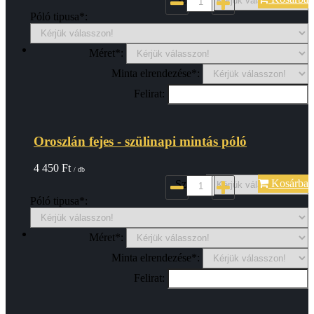
Póló tipusa*:
Méret*:
Minta elrendezése*:
Felirat:
Oroszlán fejes - szülinapi mintás póló
4 450
Ft
/ db
Kosárba
Szin*:
Póló tipusa*:
Méret*:
Minta elrendezése*:
Felirat: