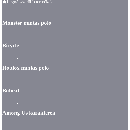
Legnépszerűbb termékek
Monster mintás póló
Bicycle
Roblox mintás póló
Bobcat
Among Us karakterek