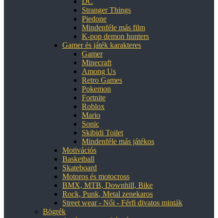
DC
Stranger Things
Piedone
Mindenféle más film
K-pop demon hunters
Gamer és játék karakteres
Gamer
Minecraft
Among Us
Retro Games
Pokemon
Fortnite
Roblox
Mario
Sonic
Skibidi Toilet
Mindenféle más játékos
Motivációs
Basketball
Skateboard
Motoros és motocross
BMX, MTB, Downhill, Bike
Rock, Punk, Metal zenekaros
Street wear - Női - Férfi divatos minták
Bögrék