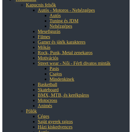
Kapucnis felsők
Autós - Motoros - Nehézgépes
Autós
Tuning és JDM
Nehézgépes
Mesefigurás
Filmes
Gamer és játék karakteres
Mókás
Rock, Punk, Metal zenekaros
Motivációs
Street wear - Női - Férfi divatos minták
Pasis
Csajos
Mindenkinek
Basketball
Skateboard
BMX, MTB, és kerékpáros
Motocross
Animés
Pólók
Céges
Saját gyerek rajzos
Házi kiskedvences