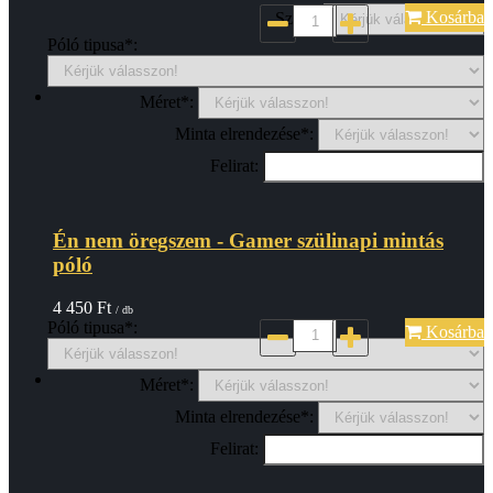
Kosárba
Szin*:
Póló tipusa*:
Méret*:
Minta elrendezése*:
Felirat:
Én nem öregszem - Gamer szülinapi mintás
póló
4 450
Ft
/ db
Póló tipusa*:
Kosárba
Méret*:
Minta elrendezése*:
Felirat: