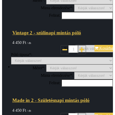
Méret*:
Minta elrendezése*:
Felirat:
Vintage 2 - szülinapi mintás póló
4 450
Ft
/ db
Kosárba
Szin*:
Póló tipusa*:
Méret*:
Minta elrendezése*:
Felirat:
Made in 2 - Születésnapi mintás póló
4 450
Ft
/ db