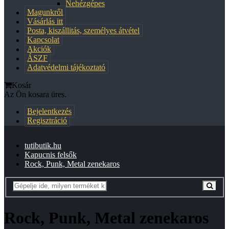
Nehézgépes
Magunkről
Vásárlás itt
Posta, kiszállitás, személyes átvétel
Kapcsolat
Akciók
ÁSZF
Adatvédelmi tájékoztató
Kosár
Az Ön kosara üres.
Bejelentkezés
Regisztráció
tutibutik.hu
Kapucnis felsők
Rock, Punk, Metal zenekaros
Rock, Punk, Metal zenekaros