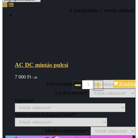
A kategóriában 1 termék található.
AC DC mintás pulcsi
7 000
Ft
/ db
Kosárba
Pulcsi kialakitása*:
A pulcsi mérete*:
Egyszinű:
Szines zsinór és kapucni belső*:
Mintázat elrendezése*: