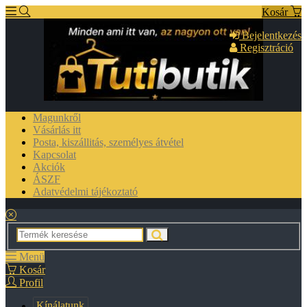
Kosár
Bejelentkezés
Regisztráció
Magunkről
Vásárlás itt
Posta, kiszállitás, személyes átvétel
Kapcsolat
Akciók
ÁSZF
Adatvédelmi tájékoztató
Menü
Kosár
Profil
Kínálatunk