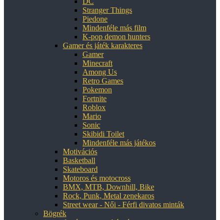
DC
Stranger Things
Piedone
Mindenféle más film
K-pop demon hunters
Gamer és játék karakteres
Gamer
Minecraft
Among Us
Retro Games
Pokemon
Fortnite
Roblox
Mario
Sonic
Skibidi Toilet
Mindenféle más játékos
Motivációs
Basketball
Skateboard
Motoros és motocross
BMX, MTB, Downhill, Bike
Rock, Punk, Metal zenekaros
Street wear - Női - Férfi divatos minták
Bögrék