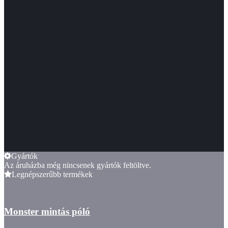
Gyártók
Az áruházba még nincsenek gyártók feltöltve.
Legnépszerűbb termékek
Monster mintás póló