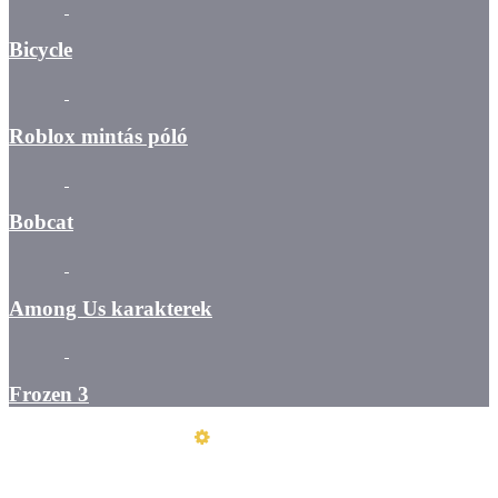
Bicycle
Roblox mintás póló
Bobcat
Among Us karakterek
Frozen 3
Üzemeltető
Online elállás
Teljes katalógus