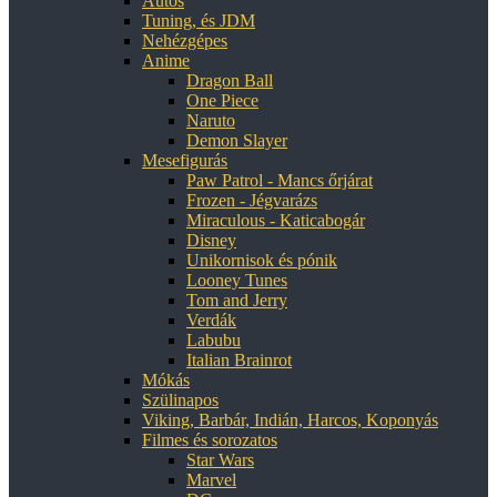
Autós
Tuning, és JDM
Nehézgépes
Anime
Dragon Ball
One Piece
Naruto
Demon Slayer
Mesefigurás
Paw Patrol - Mancs őrjárat
Frozen - Jégvarázs
Miraculous - Katicabogár
Disney
Unikornisok és pónik
Looney Tunes
Tom and Jerry
Verdák
Labubu
Italian Brainrot
Mókás
Szülinapos
Viking, Barbár, Indián, Harcos, Koponyás
Filmes és sorozatos
Star Wars
Marvel