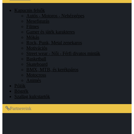
Kapucnis felsők
Autós - Motoros - Nehézgépes
Mesefigurás
Filmes
Gamer és játék karakteres
Mókás
Rock, Punk, Metal zenekaros
Motivációs
Street wear - Női - Férfi divatos minták
Basketball
Skateboard
BMX, MTB, és kerékpáros
Motocross
Animés
Pólók
Bögrék
Szallag kulcstartók
Partnereink