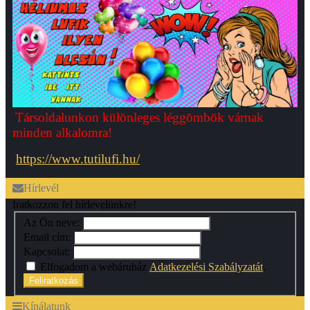
Társoldalunkon különleges léggömbök várnak
minden alkalomra!
https://www.tutilufi.hu/
Hírlevél
Iratkozzon fel hírlevelünkre!
Az Ön neve:
Email cím:
Kapcsolat:
Elfogadom a webáruház
Adatkezelési Szabályzatát
.
Feliratkozás
Kínálatunk