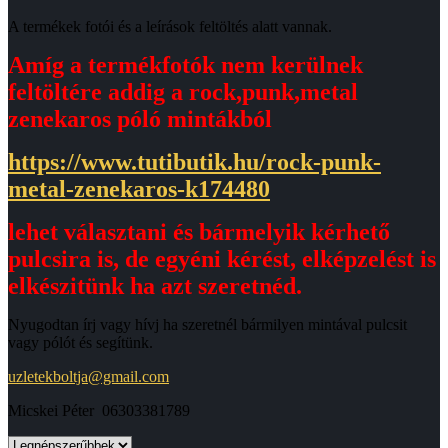
A termékek fotói és a leírások feltöltés alatt vannak.
Amíg a termékfotók nem kerülnek
feltöltére addig a rock,punk,metal
zenekaros póló mintákból
https://www.tutibutik.hu/rock-punk-
metal-zenekaros-k174480
lehet választani és bármelyik kérhető
pulcsira is, de egyéni kérést, elképzelést is
elkészitünk ha azt szeretnéd.
Nyugodtan írj vagy hívj ha szeretnél bármilyen mintával pulcsit
vagy pólót és segítünk.
uzletekboltja@gmail.com
Micskei Péter 06303381789