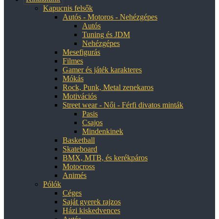
Kapucnis felsők
Autós - Motoros - Nehézgépes
Autós
Tuning és JDM
Nehézgépes
Mesefigurás
Filmes
Gamer és játék karakteres
Mókás
Rock, Punk, Metal zenekaros
Motivációs
Street wear - Női - Férfi divatos minták
Pasis
Csajos
Mindenkinek
Basketball
Skateboard
BMX, MTB, és kerékpáros
Motocross
Animés
Pólók
Céges
Saját gyerek rajzos
Házi kiskedvences