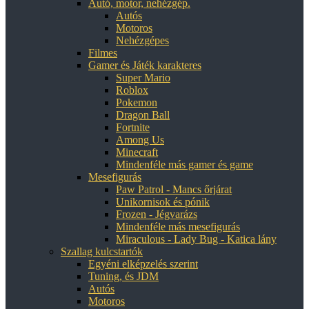
Autó, motor, nehézgép.
Autós
Motoros
Nehézgépes
Filmes
Gamer és Játék karakteres
Super Mario
Roblox
Pokemon
Dragon Ball
Fortnite
Among Us
Minecraft
Mindenféle más gamer és game
Mesefigurás
Paw Patrol - Mancs őrjárat
Unikornisok és pónik
Frozen - Jégvarázs
Mindenféle más mesefigurás
Miraculous - Lady Bug - Katica lány
Szallag kulcstartók
Egyéni elképzelés szerint
Tuning, és JDM
Autós
Motoros