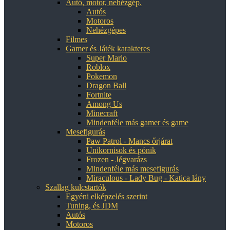
Autó, motor, nehézgép.
Autós
Motoros
Nehézgépes
Filmes
Gamer és Játék karakteres
Super Mario
Roblox
Pokemon
Dragon Ball
Fortnite
Among Us
Minecraft
Mindenféle más gamer és game
Mesefigurás
Paw Patrol - Mancs őrjárat
Unikornisok és pónik
Frozen - Jégvarázs
Mindenféle más mesefigurás
Miraculous - Lady Bug - Katica lány
Szallag kulcstartók
Egyéni elképzelés szerint
Tuning, és JDM
Autós
Motoros