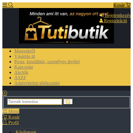
Kosár
Bejelentkezés
Regisztráció
Magunkről
Vásárlás itt
Posta, kiszállitás, személyes átvétel
Kapcsolat
Akciók
ÁSZF
Adatvédelmi tájékoztató
Menü
Kosár
Profil
Kínálatunk