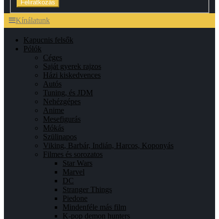
Feliratkozás
Kínálatunk
Kapucnis felsők
Pólók
Céges
Saját gyerek rajzos
Házi kiskedvences
Autós
Tuning, és JDM
Nehézgépes
Anime
Mesefigurás
Mókás
Szülinapos
Viking, Barbár, Indián, Harcos, Koponyás
Filmes és sorozatos
Star Wars
Marvel
DC
Stranger Things
Piedone
Mindenféle más film
K-pop demon hunters