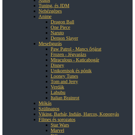
Autós
Tuning, és JDM
Nehézgépes
Anime
Dragon Ball
One Piece
Naruto
Demon Slayer
Mesefigurás
Paw Patrol - Mancs őrjárat
Frozen - Jégvarázs
Miraculous - Katicabogár
Disney
Unikornisok és pónik
Looney Tunes
Tom and Jerry
Verdák
Labubu
Italian Brainrot
Mókás
Szülinapos
Viking, Barbár, Indián, Harcos, Koponyás
Filmes és sorozatos
Star Wars
Marvel