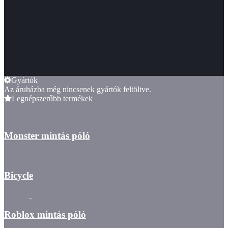
Gyártók
Az áruházba még nincsenek gyártók feltöltve.
Legnépszerűbb termékek
Monster mintás póló
Bicycle
Roblox mintás póló