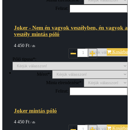
Felirat:
Joker - Nem én vagyok veszélyben, én vagyok a
veszély mintás póló
4 450
Ft
/ db
Kosárba
Szin*:
Póló tipusa*:
Méret*:
Minta elrendezése*:
Felirat:
Joker mintás póló
4 450
Ft
/ db
Kosárba
Szin*: