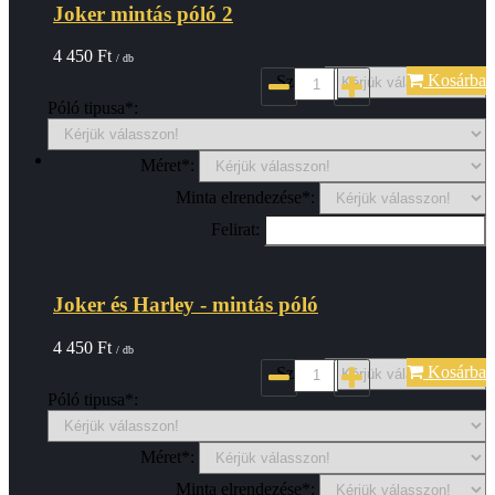
Joker mintás póló 2
4 450
Ft
/ db
Kosárba
Szin*:
Póló tipusa*:
Méret*:
Minta elrendezése*:
Felirat:
Joker és Harley - mintás póló
4 450
Ft
/ db
Kosárba
Szin*:
Póló tipusa*:
Méret*:
Minta elrendezése*: