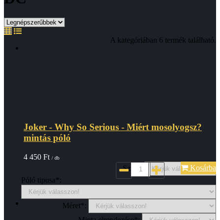
A kategóriában 6 termék található.
Joker - Why So Serious - Miért mosolyogsz?
mintás póló
4 450
Ft
/ db
Kosárba
Szin*:
Póló tipusa*:
Méret*:
Minta elrendezése*: