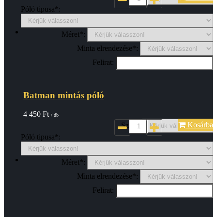
Póló tipusa*:
Méret*:
Minta elrendezése*:
Felirat:
Batman mintás póló
4 450
Ft
/ db
Kosárba
Szin*:
Póló tipusa*:
Méret*:
Minta elrendezése*:
Felirat: