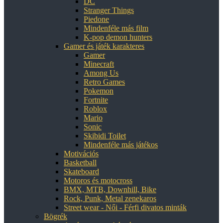
DC
Stranger Things
Piedone
Mindenféle más film
K-pop demon hunters
Gamer és játék karakteres
Gamer
Minecraft
Among Us
Retro Games
Pokemon
Fortnite
Roblox
Mario
Sonic
Skibidi Toilet
Mindenféle más játékos
Motivációs
Basketball
Skateboard
Motoros és motocross
BMX, MTB, Downhill, Bike
Rock, Punk, Metal zenekaros
Street wear - Női - Férfi divatos minták
Bögrék