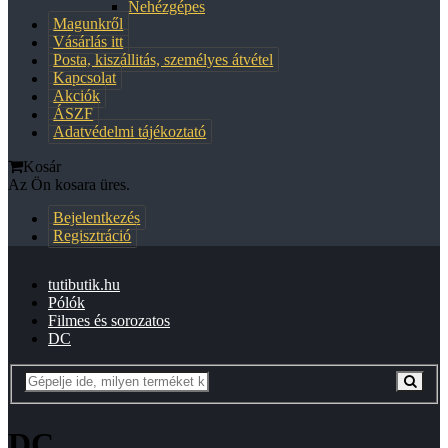
Nehézgépes
Magunkről
Vásárlás itt
Posta, kiszállitás, személyes átvétel
Kapcsolat
Akciók
ÁSZF
Adatvédelmi tájékoztató
Kosár
Az Ön kosara üres.
Bejelentkezés
Regisztráció
tutibutik.hu
Pólók
Filmes és sorozatos
DC
DC