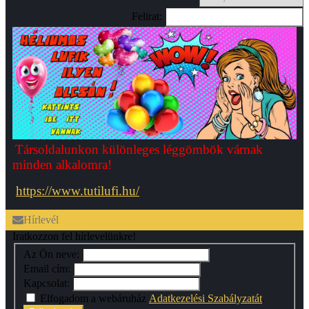
Felirat:
Társoldalunkon különleges léggömbök várnak
minden alkalomra!
https://www.tutilufi.hu/
Hírlevél
Iratkozzon fel hírlevelünkre!
Az Ön neve:
Email cím:
Kapcsolat:
Elfogadom a webáruház
Adatkezelési Szabályzatát
.