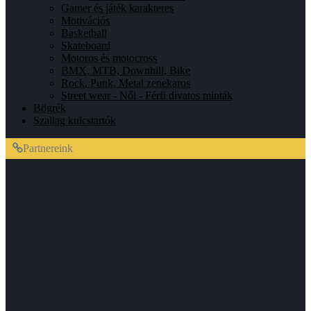
Gamer és játék karakteres
Motivációs
Basketball
Skateboard
Motoros és motocross
BMX, MTB, Downhill, Bike
Rock, Punk, Metal zenekaros
Street wear - Női - Férfi divatos minták
Bögrék
Szallag kulcstartók
Partnereink