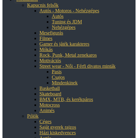
Kapucnis felsők
Autós - Motoros - Nehézgépes
Autós
Tuning és JDM
Nehézgépes
Mesefigurás
Filmes
Gamer és játék karakteres
Mókás
Rock, Punk, Metal zenekaros
Motivációs
Street wear - Női - Férfi divatos minták
Pasis
Csajos
Mindenkinek
Basketball
Skateboard
BMX, MTB, és kerékpáros
Motocross
Animés
Pólók
Céges
Saját gyerek rajzos
Házi kiskedvences