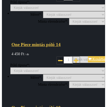
Póló tipusa*:
Méret*:
Minta elrendezése*:
One Piece mintás póló 14
4 450
Ft
/ db
Kosárba
Szin*:
Póló tipusa*:
Méret*:
Minta elrendezése*: