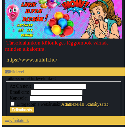
Társoldalunkon különleges léggömbök várnak
minden alkalomra!
https://www.tutilufi.hu/
Hírlevél
Iratkozzon fel hírlevelünkre!
Az Ön neve:
Email cím:
Kapcsolat:
Elfogadom a webáruház
Adatkezelési Szabályzatát
.
Feliratkozás
Kínálatunk