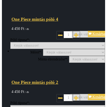
One Piece mintás póló 4
4 450
Ft
/ db
Kosárba
Szin*:
Póló tipusa*:
Méret*:
Minta elrendezése*:
One Piece mintás póló 2
4 450
Ft
/ db
Kosárba
Szin*:
Póló tipusa*: