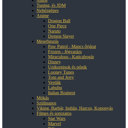
Autós
Tuning, és JDM
Nehézgépes
Anime
Dragon Ball
One Piece
Naruto
Demon Slayer
Mesefigurás
Paw Patrol - Mancs őrjárat
Frozen - Jégvarázs
Miraculous - Katicabogár
Disney
Unikornisok és pónik
Looney Tunes
Tom and Jerry
Verdák
Labubu
Italian Brainrot
Mókás
Szülinapos
Viking, Barbár, Indián, Harcos, Koponyás
Filmes és sorozatos
Star Wars
Marvel