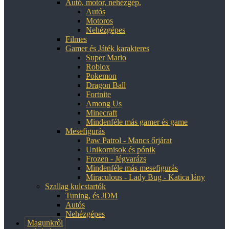
Autó, motor, nehézgép.
Autós
Motoros
Nehézgépes
Filmes
Gamer és Játék karakteres
Super Mario
Roblox
Pokemon
Dragon Ball
Fortnite
Among Us
Minecraft
Mindenféle más gamer és game
Mesefigurás
Paw Patrol - Mancs őrjárat
Unikornisok és pónik
Frozen - Jégvarázs
Mindenféle más mesefigurás
Miraculous - Lady Bug - Katica lány
Szallag kulcstartók
Tuning, és JDM
Autós
Nehézgépes
Magunkről