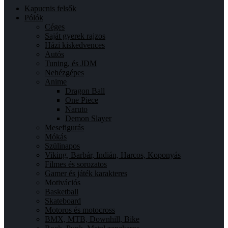
Kapucnis felsők
Pólók
Céges
Saját gyerek rajzos
Házi kiskedvences
Autós
Tuning, és JDM
Nehézgépes
Anime
Dragon Ball
One Piece
Naruto
Demon Slayer
Mesefigurás
Mókás
Szülinapos
Viking, Barbár, Indián, Harcos, Koponyás
Filmes és sorozatos
Gamer és játék karakteres
Motivációs
Basketball
Skateboard
Motoros és motocross
BMX, MTB, Downhill, Bike