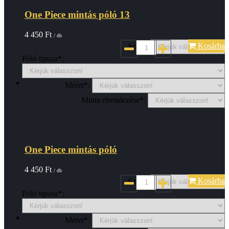
One Piece mintás póló 13
4 450
Ft
/ db
Kosárba
Szin*:
Póló tipusa*:
Méret*:
Minta elrendezése*:
One Piece mintás póló
4 450
Ft
/ db
Kosárba
Szin*:
Póló tipusa*:
Méret*: