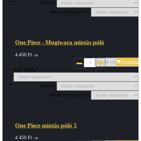
Méret*:
Minta elrendezése*:
One Piece - Mugiwara mintás póló
4 450
Ft
/ db
Kosárba
Szin*:
Póló tipusa*:
Méret*:
Minta elrendezése*:
One Piece mintás póló 5
4 450
Ft
/ db