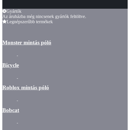
Gyártók
Az áruházba még nincsenek gyártók feltöltve.
Legnépszerűbb termékek
Monster mintás póló
Bicycle
Roblox mintás póló
Bobcat