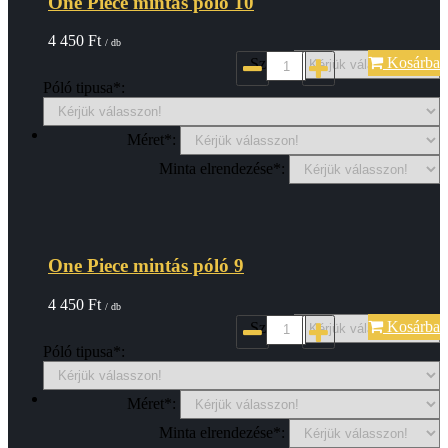
One Piece mintás póló 10
4 450
Ft
/ db
Kosárba
Szin*:
Póló tipusa*:
Méret*:
Minta elrendezése*:
One Piece mintás póló 9
4 450
Ft
/ db
Kosárba
Szin*:
Póló tipusa*:
Méret*:
Minta elrendezése*: