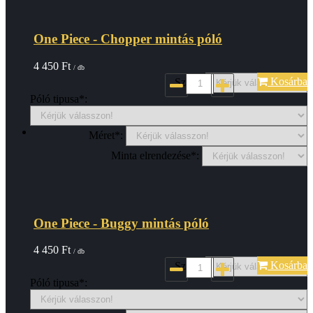
One Piece - Chopper mintás póló
4 450
Ft
/ db
Kosárba
Szin*:
Póló tipusa*:
Méret*:
Minta elrendezése*:
One Piece - Buggy mintás póló
4 450
Ft
/ db
Kosárba
Szin*:
Póló tipusa*: