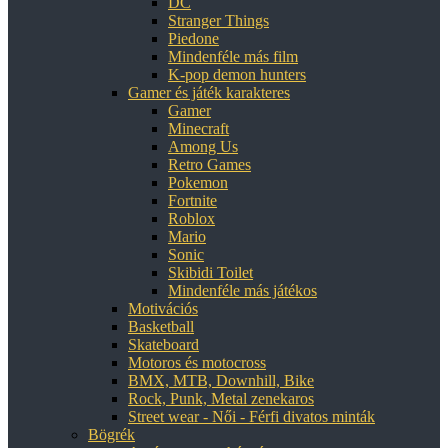
DC
Stranger Things
Piedone
Mindenféle más film
K-pop demon hunters
Gamer és játék karakteres
Gamer
Minecraft
Among Us
Retro Games
Pokemon
Fortnite
Roblox
Mario
Sonic
Skibidi Toilet
Mindenféle más játékos
Motivációs
Basketball
Skateboard
Motoros és motocross
BMX, MTB, Downhill, Bike
Rock, Punk, Metal zenekaros
Street wear - Női - Férfi divatos minták
Bögrék