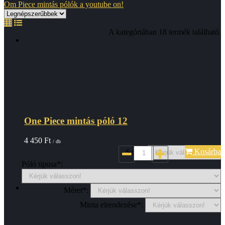
Om Piece mintás pólók a youtube on!
A kategóriában 18 termék található.
One Piece mintás póló 12
4 450
Ft
/ db
Kosárba
Szin*:
Póló tipusa*:
Méret*:
Minta elrendezése*: