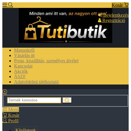
Kosár
Bejelentkezés
Regisztráció
Magunkről
Vásárlás itt
Posta, kiszállitás, személyes átvétel
Kapcsolat
Akciók
ÁSZF
Adatvédelmi tájékoztató
Menü
Kosár
Profil
Kínálatunk