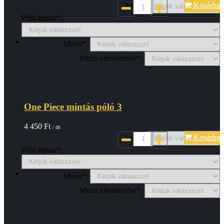
Kosárba
Szin*:
Póló tipusa*:
Méret*:
Minta elrendezése*:
One Piece mintás póló 3
4 450
Ft
/ db
Kosárba
Szin*:
Póló tipusa*:
Méret*:
Minta elrendezése*: