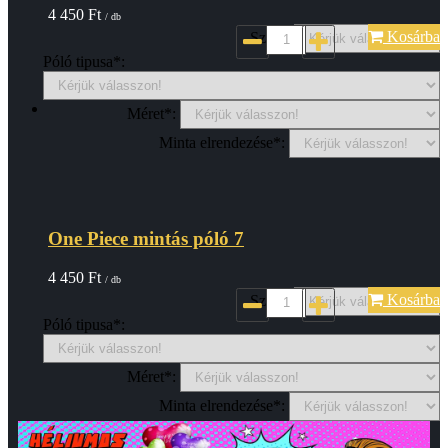
4 450
Ft
/ db
Kosárba
Szin*:
Póló tipusa*:
Méret*:
Minta elrendezése*:
One Piece mintás póló 7
4 450
Ft
/ db
Kosárba
Szin*:
Póló tipusa*:
Méret*:
Minta elrendezése*: