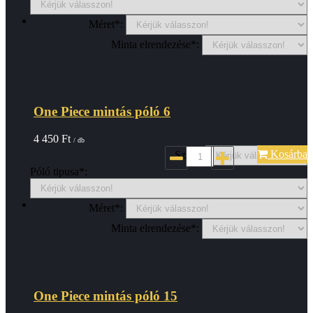
Méret*:
Minta elrendezése*:
One Piece mintás póló 6
4 450
Ft
/ db
Kosárba
Szin*:
Póló tipusa*:
Méret*:
Minta elrendezése*:
One Piece mintás póló 15