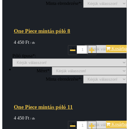
Minta elrendezése*:
One Piece mintás póló 8
4 450
Ft
/ db
Kosárba
Szin*:
Póló tipusa*:
Méret*:
Minta elrendezése*:
One Piece mintás póló 11
4 450
Ft
/ db
Kosárba
Szin*: