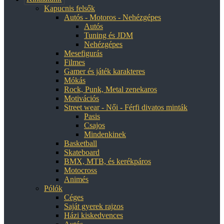
Kapucnis felsők
Autós - Motoros - Nehézgépes
Autós
Tuning és JDM
Nehézgépes
Mesefigurás
Filmes
Gamer és játék karakteres
Mókás
Rock, Punk, Metal zenekaros
Motivációs
Street wear - Női - Férfi divatos minták
Pasis
Csajos
Mindenkinek
Basketball
Skateboard
BMX, MTB, és kerékpáros
Motocross
Animés
Pólók
Céges
Saját gyerek rajzos
Házi kiskedvences