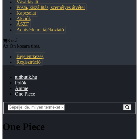
Vásárlás itt
Posta, kiszállitás, személyes átvétel
Kapcsolat
Akciók
ÁSZF
Adatvédelmi tájékoztató
Kosár
Az Ön kosara üres.
Bejelentkezés
Regisztráció
tutibutik.hu
Pólók
Anime
One Piece
One Piece