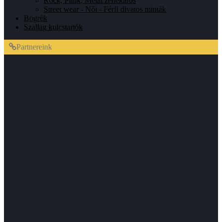
Rock, Punk, Metal zenekaros
Street wear - Női - Férfi divatos minták
Bögrék
Szallag kulcstartók
Partnereink