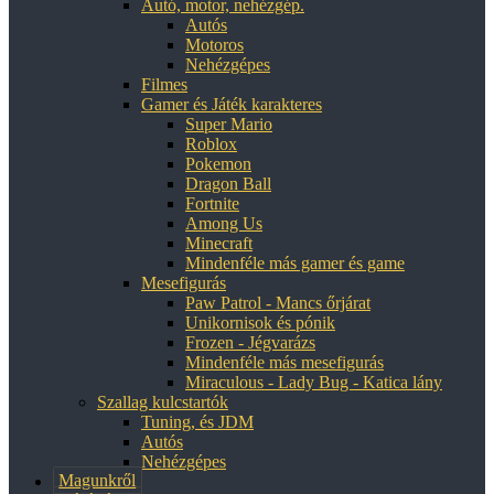
Autó, motor, nehézgép.
Autós
Motoros
Nehézgépes
Filmes
Gamer és Játék karakteres
Super Mario
Roblox
Pokemon
Dragon Ball
Fortnite
Among Us
Minecraft
Mindenféle más gamer és game
Mesefigurás
Paw Patrol - Mancs őrjárat
Unikornisok és pónik
Frozen - Jégvarázs
Mindenféle más mesefigurás
Miraculous - Lady Bug - Katica lány
Szallag kulcstartók
Tuning, és JDM
Autós
Nehézgépes
Magunkről