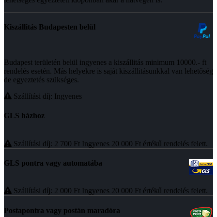
Kiszállitás Budapesten belül
Budapest területén belül ingyenes a kiszállitás minimum 10000.- ft
rendelés esetén. Más helyekre is saját kiszállitásunkkal van lehetőség
de egyeztetés szükséges.
Szállítási díj: Ingyenes
GLS házhoz
Szállítási díj: 2 700
Ft
Ingyenes 20 000
Ft
értékű rendelés felett.
GLS pontra vagy automatába
Szállítási díj: 2 000
Ft
Ingyenes 20 000
Ft
értékű rendelés felett.
Postapontra vagy postán maradóra