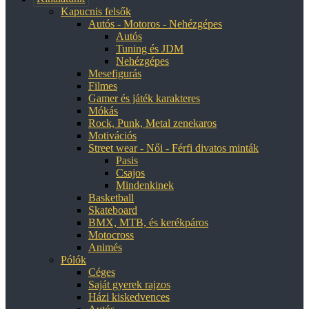
Kapucnis felsők
Autós - Motoros - Nehézgépes
Autós
Tuning és JDM
Nehézgépes
Mesefigurás
Filmes
Gamer és játék karakteres
Mókás
Rock, Punk, Metal zenekaros
Motivációs
Street wear - Női - Férfi divatos minták
Pasis
Csajos
Mindenkinek
Basketball
Skateboard
BMX, MTB, és kerékpáros
Motocross
Animés
Pólók
Céges
Saját gyerek rajzos
Házi kiskedvences