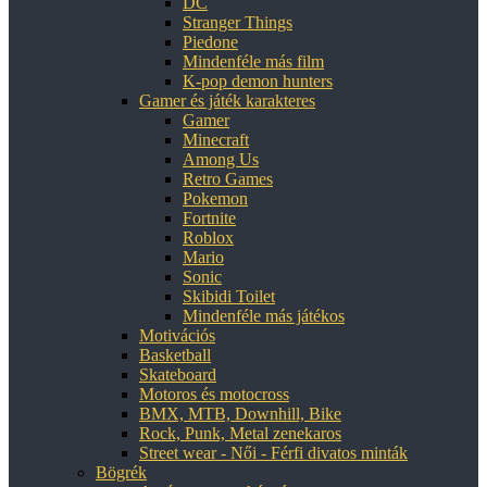
DC
Stranger Things
Piedone
Mindenféle más film
K-pop demon hunters
Gamer és játék karakteres
Gamer
Minecraft
Among Us
Retro Games
Pokemon
Fortnite
Roblox
Mario
Sonic
Skibidi Toilet
Mindenféle más játékos
Motivációs
Basketball
Skateboard
Motoros és motocross
BMX, MTB, Downhill, Bike
Rock, Punk, Metal zenekaros
Street wear - Női - Férfi divatos minták
Bögrék