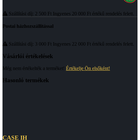
Szállítási díj: 2 500
Ft
Ingyenes 20 000
Ft
értékű rendelés felett.
Postai házhozszállitással
Szállítási díj: 3 000
Ft
Ingyenes 22 000
Ft
értékű rendelés felett.
Vásárlói értékelések
Még nem értékelték a terméket!
Értékelje Ön elsőként!
Hasonló termékek
CASE IH