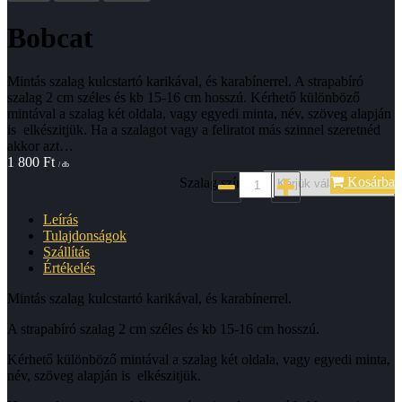
Bobcat
Mintás szalag kulcstartó karikával, és karabínerrel. A strapabíró
szalag 2 cm széles és kb 15-16 cm hosszú. Kérhető különböző
mintával a szalag két oldala, vagy egyedi minta, név, szöveg alapján
is elkészitjük. Ha a szalagot vagy a feliratot más szinnel szeretnéd
akkor azt…
1 800
Ft
/ db
Kosárba
Szalag színe*:
Leírás
Tulajdonságok
Szállítás
Értékelés
Mintás szalag kulcstartó karikával, és karabínerrel.
A strapabíró szalag 2 cm széles és kb 15-16 cm hosszú.
Kérhető különböző mintával a szalag két oldala, vagy egyedi minta,
név, szöveg alapján is elkészitjük.