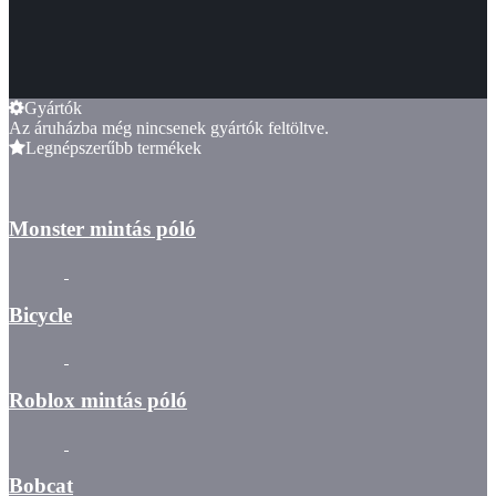
Gyártók
Az áruházba még nincsenek gyártók feltöltve.
Legnépszerűbb termékek
Monster mintás póló
Bicycle
Roblox mintás póló
Bobcat