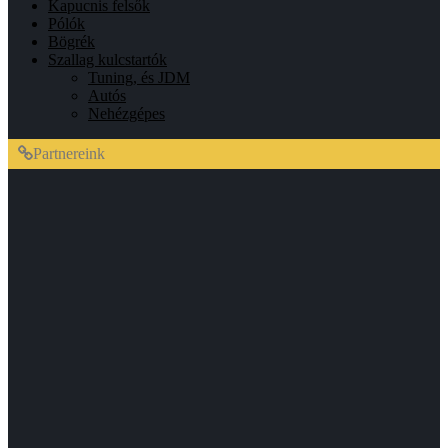
Kapucnis felsők
Pólók
Bögrék
Szallag kulcstartók
Tuning, és JDM
Autós
Nehézgépes
Partnereink