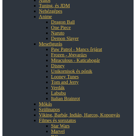
Autós
Tuning, és JDM
Nehézgépes
Anime
Dragon Ball
One Piece
Naruto
Demon Slayer
Mesefigurás
Paw Patrol - Mancs őrjárat
Frozen - Jégvarázs
Miraculous - Katicabogár
Disney
Unikornisok és pónik
Looney Tunes
Tom and Jerry
Verdák
Labubu
Italian Brainrot
Mókás
Szülinapos
Viking, Barbár, Indián, Harcos, Koponyás
Filmes és sorozatos
Star Wars
Marvel