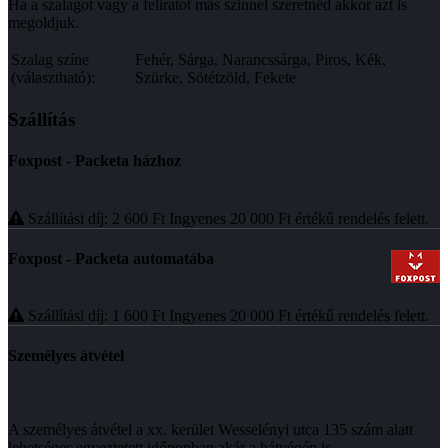
Ha a szalagot vagy a feliratot más szinnel szeretnéd akkor azt is
megoldjuk.
Szalag színe
Fehér, Sárga, Narancssárga, Piros, Kék,
(választható):
Szürke, Sötétzöld, Fekete
Szállítás
Foxpost - Packeta házhoz
Szállítási díj: 2 600
Ft
Ingyenes 20 000
Ft
értékű rendelés felett.
Foxpost - Packeta automatába
Szállítási díj: 1 600
Ft
Ingyenes 20 000
Ft
értékű rendelés felett.
Személyes átvétel
A személyes átvétel a xx. kerület Wesselényi utca 135 szám alatt
lehetséges egyeztetett időponban akár a hátvégén is.