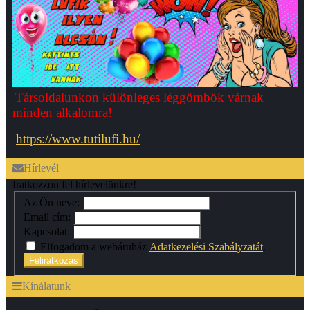
Társoldalunkon különleges léggömbök várnak
minden alkalomra!
https://www.tutilufi.hu/
Hírlevél
Iratkozzon fel hírlevelünkre!
Az Ön neve:
Email cím:
Kapcsolat:
Elfogadom a webáruház
Adatkezelési Szabályzatát
.
Feliratkozás
Kínálatunk