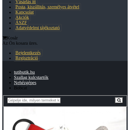
Vásárlás itt
Posta, kiszállitás, személyes átvétel
Kapcsolat
Akciók
ÁSZF
Adatvédelmi tájékoztató
Kosár
Az Ön kosara üres.
Bejelentkezés
Regisztráció
tutibutik.hu
Szallag kulcstartók
Nehézgépes
Bobcat