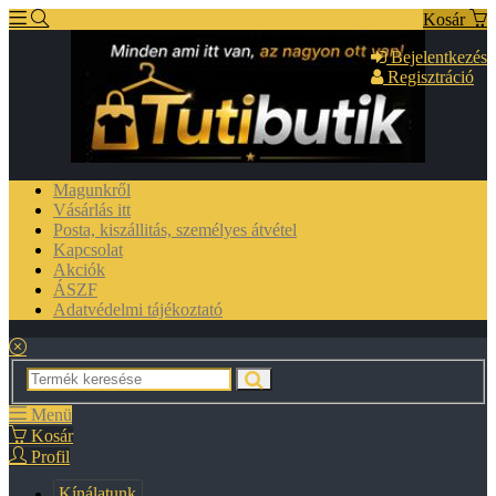
Kosár
Bejelentkezés
Regisztráció
Magunkről
Vásárlás itt
Posta, kiszállitás, személyes átvétel
Kapcsolat
Akciók
ÁSZF
Adatvédelmi tájékoztató
Menü
Kosár
Profil
Kínálatunk