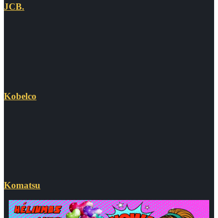
JCB.
Kobelco
Komatsu