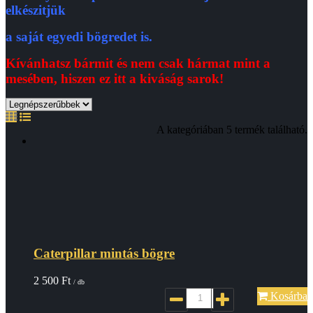
elkészitjük
a saját egyedi bögredet is.
Kívánhatsz bármit és nem csak hármat mint a
mesében, hiszen ez itt a kiváság sarok!
A kategóriában 5 termék található.
Caterpillar mintás bögre
2 500
Ft
/ db
Kosárba