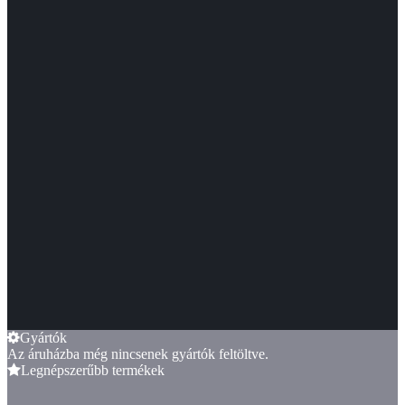
Gyártók
Az áruházba még nincsenek gyártók feltöltve.
Legnépszerűbb termékek