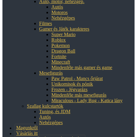
Autó, motor, nehézgép.
Autós
Motoros
Nehézgépes
Filmes
Gamer és Játék karakteres
Super Mario
Roblox
Pokemon
Dragon Ball
Fortnite
Minecraft
Mindenféle más gamer és game
Mesefigurás
Paw Patrol - Mancs őrjárat
Unikornisok és pónik
Frozen - Jégvarázs
Mindenféle más mesefigurás
Miraculous - Lady Bug - Katica lány
Szallag kulcstartók
Tuning, és JDM
Autós
Nehézgépes
Magunkről
Vásárlás itt