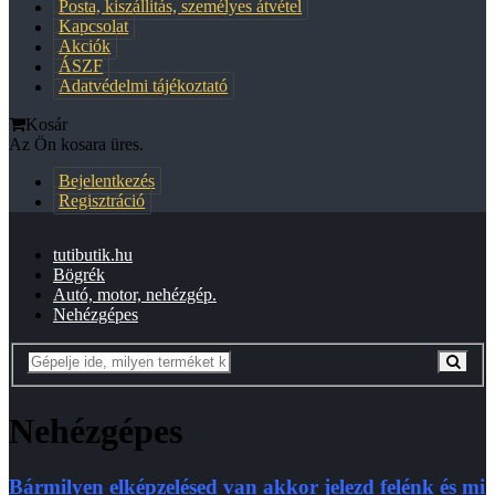
Posta, kiszállitás, személyes átvétel
Kapcsolat
Akciók
ÁSZF
Adatvédelmi tájékoztató
Kosár
Az Ön kosara üres.
Bejelentkezés
Regisztráció
tutibutik.hu
Bögrék
Autó, motor, nehézgép.
Nehézgépes
Nehézgépes
Bármilyen elképzelésed van akkor jelezd felénk és mi