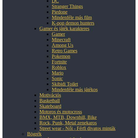
DC
Stranger Things
Piedone
Mindenféle más film
K-pop demon hunters
Gamer és játék karakteres
Gamer
Minecraft
Among Us
Retro Games
Pokemon
Fortnite
Roblox
Mario
Sonic
Skibidi Toilet
Mindenféle más játékos
Motivációs
Basketball
Skateboard
Motoros és motocross
BMX, MTB, Downhill, Bike
Rock, Punk, Metal zenekaros
Street wear - Női - Férfi divatos minták
Bögrék