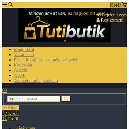
Kosár
Bejelentkezés
Regisztráció
Magunkről
Vásárlás itt
Posta, kiszállitás, személyes átvétel
Kapcsolat
Akciók
ÁSZF
Adatvédelmi tájékoztató
Menü
Kosár
Profil
Kínálatunk