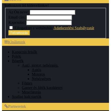
Iratkozzon fel hírlevelünkre!
Az Ön neve:
Email cím:
Kapcsolat:
Elfogadom a webáruház
Adatkezelési Szabályzatát
.
Feliratkozás
Kínálatunk
Kapucnis felsők
Pólók
Bögrék
Autó, motor, nehézgép.
Autós
Motoros
Nehézgépes
Filmes
Gamer és Játék karakteres
Mesefigurás
Szallag kulcstartók
Partnereink