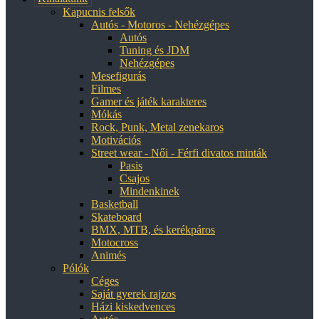
Kapucnis felsők
Autós - Motoros - Nehézgépes
Autós
Tuning és JDM
Nehézgépes
Mesefigurás
Filmes
Gamer és játék karakteres
Mókás
Rock, Punk, Metal zenekaros
Motivációs
Street wear - Női - Férfi divatos minták
Pasis
Csajos
Mindenkinek
Basketball
Skateboard
BMX, MTB, és kerékpáros
Motocross
Animés
Pólók
Céges
Saját gyerek rajzos
Házi kiskedvences