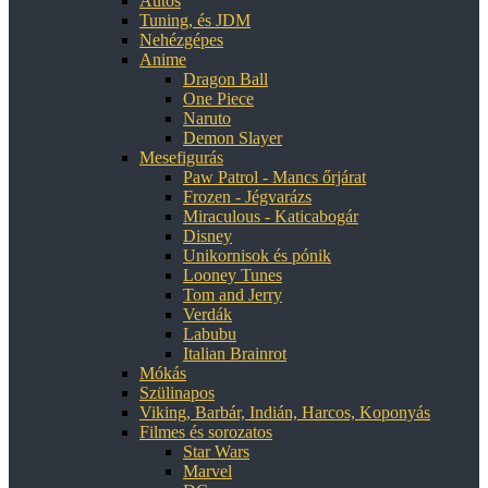
Autós
Tuning, és JDM
Nehézgépes
Anime
Dragon Ball
One Piece
Naruto
Demon Slayer
Mesefigurás
Paw Patrol - Mancs őrjárat
Frozen - Jégvarázs
Miraculous - Katicabogár
Disney
Unikornisok és pónik
Looney Tunes
Tom and Jerry
Verdák
Labubu
Italian Brainrot
Mókás
Szülinapos
Viking, Barbár, Indián, Harcos, Koponyás
Filmes és sorozatos
Star Wars
Marvel