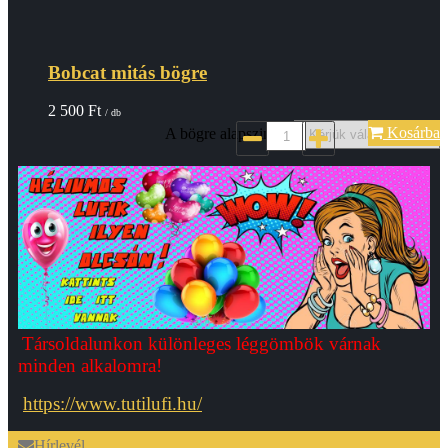
Bobcat mitás bögre
2 500
Ft
/ db
Kosárba
A bögre alapszine*:
Társoldalunkon különleges léggömbök várnak
minden alkalomra!
https://www.tutilufi.hu/
Hírlevél