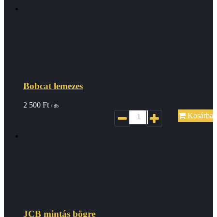
Bobcat lemezes
2 500
Ft
/ db
Kosárba
JCB mintás bögre