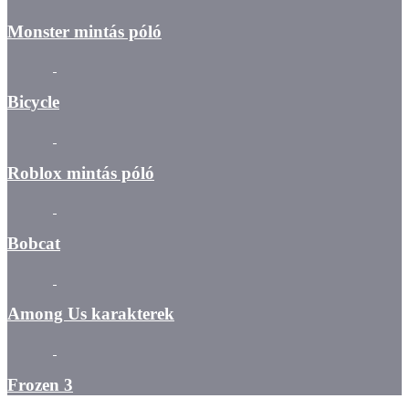
Monster mintás póló
Bicycle
Roblox mintás póló
Bobcat
Among Us karakterek
Frozen 3