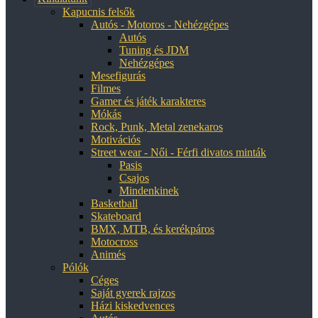
Kapucnis felsők
Autós - Motoros - Nehézgépes
Autós
Tuning és JDM
Nehézgépes
Mesefigurás
Filmes
Gamer és játék karakteres
Mókás
Rock, Punk, Metal zenekaros
Motivációs
Street wear - Női - Férfi divatos minták
Pasis
Csajos
Mindenkinek
Basketball
Skateboard
BMX, MTB, és kerékpáros
Motocross
Animés
Pólók
Céges
Saját gyerek rajzos
Házi kiskedvences