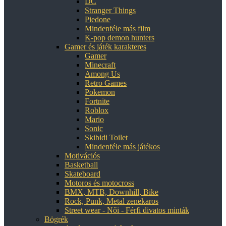
DC
Stranger Things
Piedone
Mindenféle más film
K-pop demon hunters
Gamer és játék karakteres
Gamer
Minecraft
Among Us
Retro Games
Pokemon
Fortnite
Roblox
Mario
Sonic
Skibidi Toilet
Mindenféle más játékos
Motivációs
Basketball
Skateboard
Motoros és motocross
BMX, MTB, Downhill, Bike
Rock, Punk, Metal zenekaros
Street wear - Női - Férfi divatos minták
Bögrék