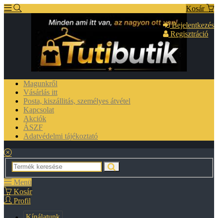
Kosár
Bejelentkezés
Regisztráció
Magunkről
Vásárlás itt
Posta, kiszállitás, személyes átvétel
Kapcsolat
Akciók
ÁSZF
Adatvédelmi tájékoztató
Menü
Kosár
Profil
Kínálatunk