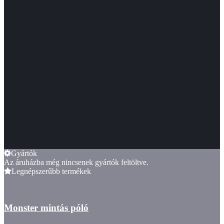
Gyártók
Az áruházba még nincsenek gyártók feltöltve.
Legnépszerűbb termékek
Monster mintás póló