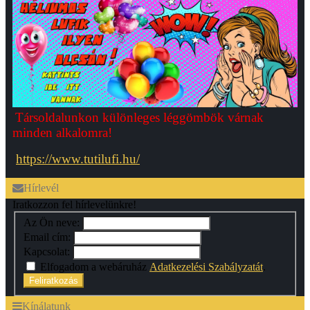
Társoldalunkon különleges léggömbök várnak
minden alkalomra!
https://www.tutilufi.hu/
Hírlevél
Iratkozzon fel hírlevelünkre!
Az Ön neve:
Email cím:
Kapcsolat:
Elfogadom a webáruház
Adatkezelési Szabályzatát
.
Feliratkozás
Kínálatunk