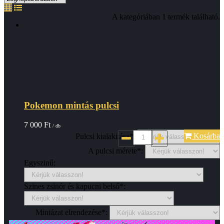
A kategóriában 1 termék található.
Pokemon mintás pulcsi
7 000
Ft
/ db
Kosárba
Pulcsi kialakitása*:
A pulcsi mérete*:
Egyszinű:
Szines zsinór és kapucni belső*:
Mintázat elrendezése*: