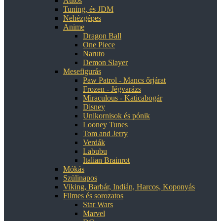
Autós
Tuning, és JDM
Nehézgépes
Anime
Dragon Ball
One Piece
Naruto
Demon Slayer
Mesefigurás
Paw Patrol - Mancs őrjárat
Frozen - Jégvarázs
Miraculous - Katicabogár
Disney
Unikornisok és pónik
Looney Tunes
Tom and Jerry
Verdák
Labubu
Italian Brainrot
Mókás
Szülinapos
Viking, Barbár, Indián, Harcos, Koponyás
Filmes és sorozatos
Star Wars
Marvel