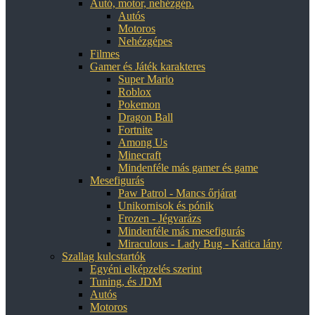
Autó, motor, nehézgép.
Autós
Motoros
Nehézgépes
Filmes
Gamer és Játék karakteres
Super Mario
Roblox
Pokemon
Dragon Ball
Fortnite
Among Us
Minecraft
Mindenféle más gamer és game
Mesefigurás
Paw Patrol - Mancs őrjárat
Unikornisok és pónik
Frozen - Jégvarázs
Mindenféle más mesefigurás
Miraculous - Lady Bug - Katica lány
Szallag kulcstartók
Egyéni elképzelés szerint
Tuning, és JDM
Autós
Motoros