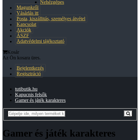
Nehézgépes
Magunkről
Vásárlás itt
Posta, kiszállitás, személyes átvétel
Kapcsolat
Akciók
ÁSZF
Adatvédelmi tájékoztató
Kosár
Az Ön kosara üres.
Bejelentkezés
Regisztráció
tutibutik.hu
Kapucnis felsők
Gamer és játék karakteres
Gamer és játék karakteres