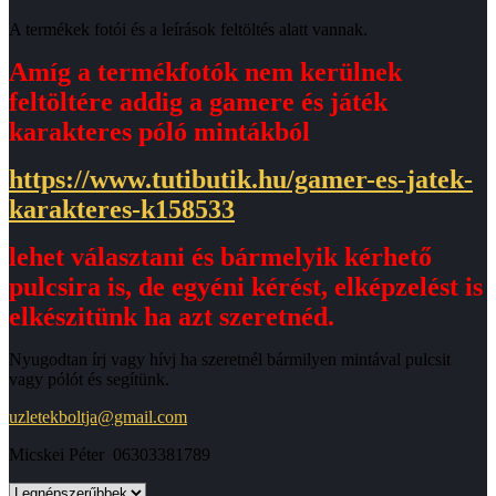
A termékek fotói és a leírások feltöltés alatt vannak.
Amíg a termékfotók nem kerülnek
feltöltére addig a gamere és játék
karakteres póló mintákból
https://www.tutibutik.hu/gamer-es-jatek-
karakteres-k158533
lehet választani és bármelyik kérhető
pulcsira is, de egyéni kérést, elképzelést is
elkészitünk ha azt szeretnéd.
Nyugodtan írj vagy hívj ha szeretnél bármilyen mintával pulcsit
vagy pólót és segítünk.
uzletekboltja@gmail.com
Micskei Péter 06303381789