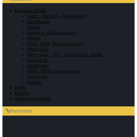
Kapucnis felsők
Autós - Motoros - Nehézgépes
Mesefigurás
Filmes
Gamer és játék karakteres
Mókás
Rock, Punk, Metal zenekaros
Motivációs
Street wear - Női - Férfi divatos minták
Basketball
Skateboard
BMX, MTB, és kerékpáros
Motocross
Animés
Pólók
Bögrék
Szallag kulcstartók
Partnereink