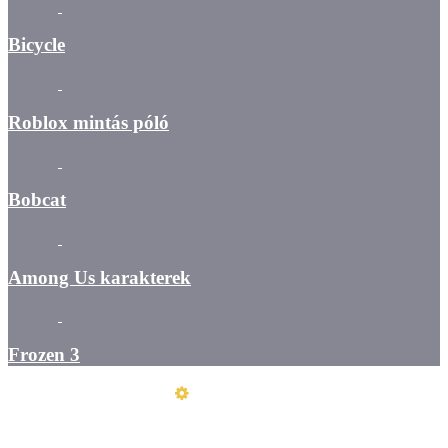
Bicycle
Roblox mintás póló
Bobcat
Among Us karakterek
Frozen 3
Üzemeltető
Online elállás
Teljes katalógus