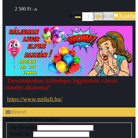
2 500
Ft
/ db
Kosárba
mintázat*:
Társoldalunkon különleges léggömbök várnak
minden alkalomra!
https://www.tutilufi.hu/
Hírlevél
Iratkozzon fel hírlevelünkre!
Az Ön neve:
Email cím: