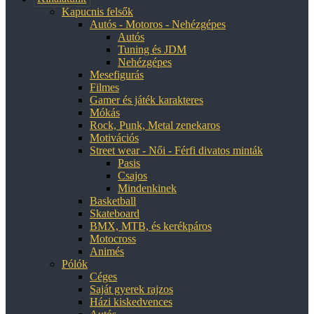
Kapucnis felsők
Autós - Motoros - Nehézgépes
Autós
Tuning és JDM
Nehézgépes
Mesefigurás
Filmes
Gamer és játék karakteres
Mókás
Rock, Punk, Metal zenekaros
Motivációs
Street wear - Női - Férfi divatos minták
Pasis
Csajos
Mindenkinek
Basketball
Skateboard
BMX, MTB, és kerékpáros
Motocross
Animés
Pólók
Céges
Saját gyerek rajzos
Házi kiskedvences