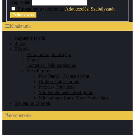
Kapcsolat:
Elfogadom a webáruház
Adatkezelési Szabályzatát
.
Feliratkozás
Kínálatunk
Kapucnis felsők
Pólók
Bögrék
Autó, motor, nehézgép.
Filmes
Gamer és Játék karakteres
Mesefigurás
Paw Patrol - Mancs őrjárat
Unikornisok és pónik
Frozen - Jégvarázs
Mindenféle más mesefigurás
Miraculous - Lady Bug - Katica lány
Szallag kulcstartók
Partnereink