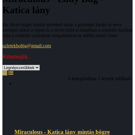
Katica lány
Ha olyan bögre mintát szeretnél amin a gyermek fotója és neve
szerepel akkor a képet és a nevet küld el emailban a rendelés leadása
után a rendelés számának megadásával az alábbi email címre
.
uzletekboltja@gmail.com
Köszönjük.
A kategóriában 1 termék található.
Miraculous - Katica lány mintás bögre