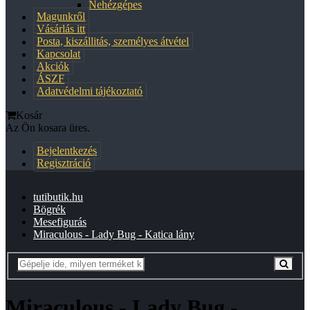
Nehézgépes
Magunkről
Vásárlás itt
Posta, kiszállitás, személyes átvétel
Kapcsolat
Akciók
ÁSZF
Adatvédelmi tájékoztató
Kosár
Az Ön kosara üres.
Bejelentkezés
Regisztráció
tutibutik.hu
Bögrék
Mesefigurás
Miraculous - Lady Bug - Katica lány
Miraculous - Lady Bug -