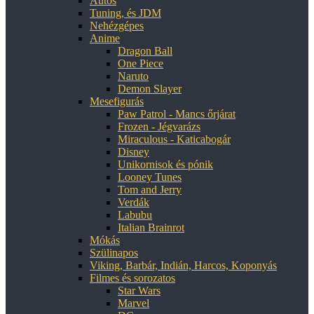
Autós
Tuning, és JDM
Nehézgépes
Anime
Dragon Ball
One Piece
Naruto
Demon Slayer
Mesefigurás
Paw Patrol - Mancs őrjárat
Frozen - Jégvarázs
Miraculous - Katicabogár
Disney
Unikornisok és pónik
Looney Tunes
Tom and Jerry
Verdák
Labubu
Italian Brainrot
Mókás
Szülinapos
Viking, Barbár, Indián, Harcos, Koponyás
Filmes és sorozatos
Star Wars
Marvel