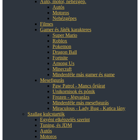
Autó, motor, nehézgép.
Autós
Motoros
Nehézgépes
Filmes
Gamer és Játék karakteres
Super Mario
Roblox
Pokemon
Dragon Ball
Fortnite
Among Us
Minecraft
Mindenféle más gamer és game
Mesefigurás
Paw Patrol - Mancs őrjárat
Unikornisok és pónik
Frozen - Jégvarázs
Mindenféle más mesefigurás
Miraculous - Lady Bug - Katica lány
Szallag kulcstartók
Egyéni elképzelés szerint
Tuning, és JDM
Autós
Motoros