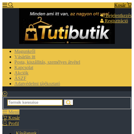
Kosár
Bejelentkezés
Regisztráció
Magunkről
Vásárlás itt
Posta, kiszállitás, személyes átvétel
Kapcsolat
Akciók
ÁSZF
Adatvédelmi tájékoztató
Menü
Kosár
Profil
Kínálatunk