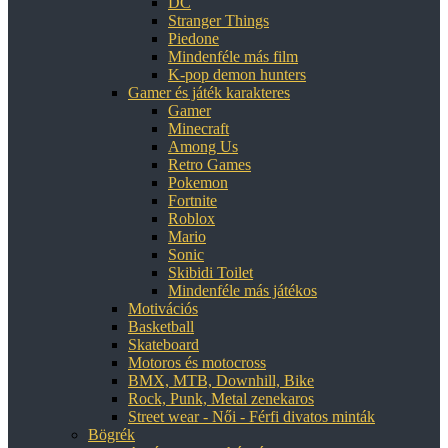
DC
Stranger Things
Piedone
Mindenféle más film
K-pop demon hunters
Gamer és játék karakteres
Gamer
Minecraft
Among Us
Retro Games
Pokemon
Fortnite
Roblox
Mario
Sonic
Skibidi Toilet
Mindenféle más játékos
Motivációs
Basketball
Skateboard
Motoros és motocross
BMX, MTB, Downhill, Bike
Rock, Punk, Metal zenekaros
Street wear - Női - Férfi divatos minták
Bögrék