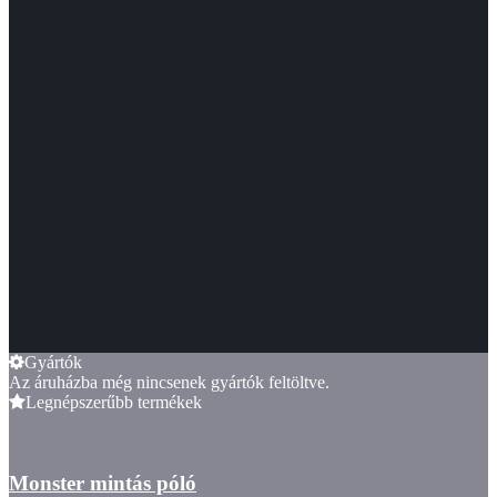
Gyártók
Az áruházba még nincsenek gyártók feltöltve.
Legnépszerűbb termékek
Monster mintás póló