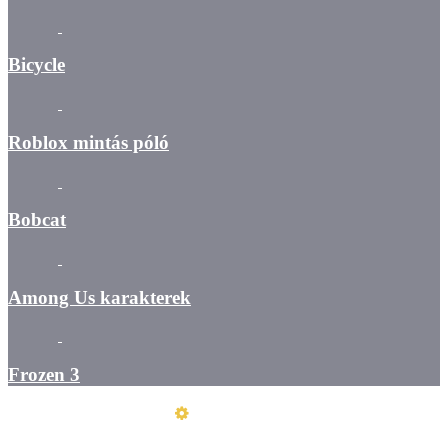
Bicycle
Roblox mintás póló
Bobcat
Among Us karakterek
Frozen 3
Üzemeltető
Online elállás