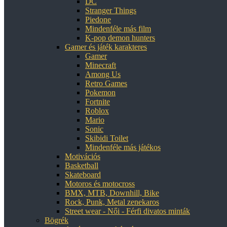
DC
Stranger Things
Piedone
Mindenféle más film
K-pop demon hunters
Gamer és játék karakteres
Gamer
Minecraft
Among Us
Retro Games
Pokemon
Fortnite
Roblox
Mario
Sonic
Skibidi Toilet
Mindenféle más játékos
Motivációs
Basketball
Skateboard
Motoros és motocross
BMX, MTB, Downhill, Bike
Rock, Punk, Metal zenekaros
Street wear - Női - Férfi divatos minták
Bögrék