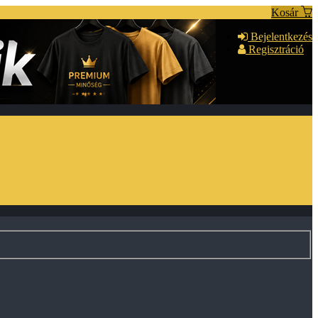
Kosár
Bejelentkezés
Regisztráció