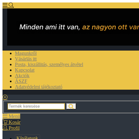
Magunkről
Vásárlás itt
Posta, kiszállitás, személyes átvétel
Kapcsolat
Akciók
ÁSZF
Adatvédelmi tájékoztató
Menü
Kosár
Profil
Kínálatunk