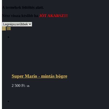
A termékek feltöltés alatt.
Nézz vissza később ha
JÓT AKARSZ!!!
Super Mario - mintás bögre
2 500
Ft
/ db