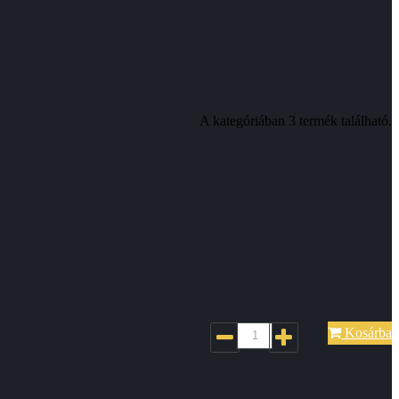
A kategóriában 3 termék található.
Kosárba