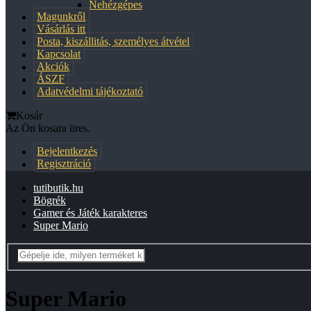
Nehézgépes
Magunkről
Vásárlás itt
Posta, kiszállitás, személyes átvétel
Kapcsolat
Akciók
ÁSZF
Adatvédelmi tájékoztató
Kosár
Az Ön kosara üres.
Bejelentkezés
Regisztráció
tutibutik.hu
Bögrék
Gamer és Játék karakteres
Super Mario
Super Mario