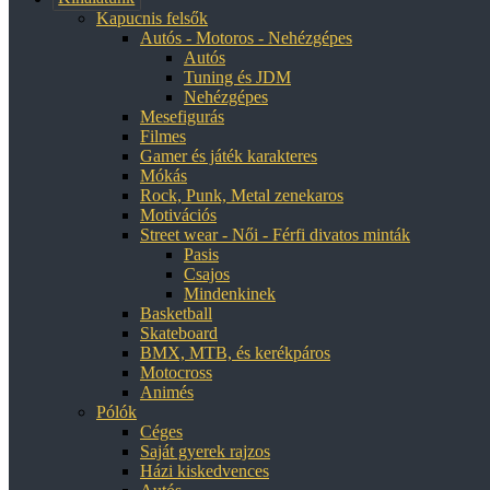
Kapucnis felsők
Autós - Motoros - Nehézgépes
Autós
Tuning és JDM
Nehézgépes
Mesefigurás
Filmes
Gamer és játék karakteres
Mókás
Rock, Punk, Metal zenekaros
Motivációs
Street wear - Női - Férfi divatos minták
Pasis
Csajos
Mindenkinek
Basketball
Skateboard
BMX, MTB, és kerékpáros
Motocross
Animés
Pólók
Céges
Saját gyerek rajzos
Házi kiskedvences