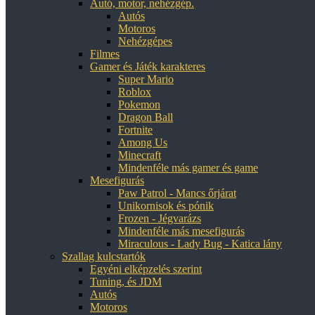
Autó, motor, nehézgép.
Autós
Motoros
Nehézgépes
Filmes
Gamer és Játék karakteres
Super Mario
Roblox
Pokemon
Dragon Ball
Fortnite
Among Us
Minecraft
Mindenféle más gamer és game
Mesefigurás
Paw Patrol - Mancs őrjárat
Unikornisok és pónik
Frozen - Jégvarázs
Mindenféle más mesefigurás
Miraculous - Lady Bug - Katica lány
Szallag kulcstartók
Egyéni elképzelés szerint
Tuning, és JDM
Autós
Motoros