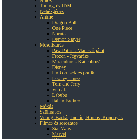
Autós
Tuning, és JDM
Nehézgépes
Anime
Dragon Ball
One Piece
Naruto
Demon Slayer
Mesefigurás
Paw Patrol - Mancs őrjárat
Frozen - Jégvarázs
Miraculous - Katicabogár
Disney
Unikornisok és pónik
Looney Tunes
Tom and Jerry
Verdák
Labubu
Italian Brainrot
Mókás
Szülinapos
Viking, Barbár, Indián, Harcos, Koponyás
Filmes és sorozatos
Star Wars
Marvel