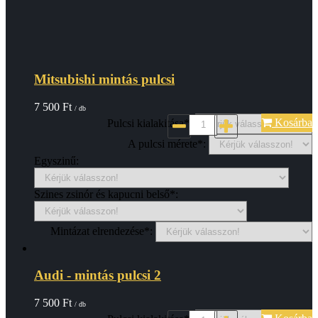
Mitsubishi mintás pulcsi
7 500
Ft
/ db
Kosárba
Pulcsi kialakitása*:
A pulcsi mérete*:
Egyszinű:
Szines zsinór és kapucni belső*:
Mintázat elrendezése*:
Audi - mintás pulcsi 2
7 500
Ft
/ db