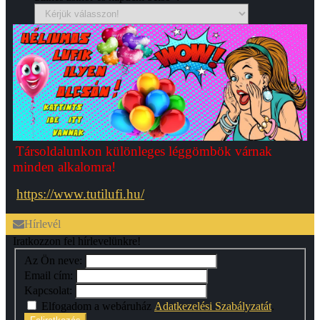
Társoldalunkon különleges léggömbök várnak
minden alkalomra!
https://www.tutilufi.hu/
Hírlevél
Iratkozzon fel hírlevelünkre!
Az Ön neve:
Email cím:
Kapcsolat:
Elfogadom a webáruház
Adatkezelési Szabályzatát
.