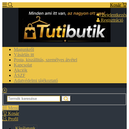
Kosár
Bejelentkezés
Regisztráció
Magunkről
Vásárlás itt
Posta, kiszállitás, személyes átvétel
Kapcsolat
Akciók
ÁSZF
Adatvédelmi tájékoztató
Menü
Kosár
Profil
Kínálatunk