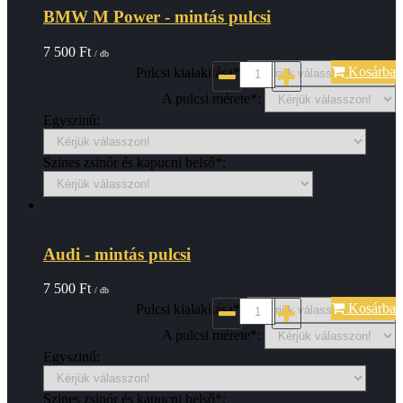
BMW M Power - mintás pulcsi
7 500
Ft
/ db
Kosárba
Pulcsi kialakitása*:
A pulcsi mérete*:
Egyszinű:
Szines zsinór és kapucni belső*:
Audi - mintás pulcsi
7 500
Ft
/ db
Kosárba
Pulcsi kialakitása*:
A pulcsi mérete*:
Egyszinű:
Szines zsinór és kapucni belső*: