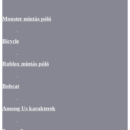
Monster mintás póló
Bicycle
Roblox mintás póló
Bobcat
Among Us karakterek