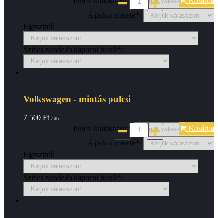
Kosárba
Pulcsi kialakitása*:
A pulcsi mérete*:
Egyszinű:
Szines zsinór és kapucni belső*:
Volkswagen - mintás pulcsi
7 500
Ft
/ db
Kosárba
Pulcsi kialakitása*:
A pulcsi mérete*:
Egyszinű:
Szines zsinór és kapucni belső*: