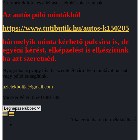
A termékek fotói és a leírások feltöltés alatt vannak.
Az autós póló mintákból
https://www.tutibutik.hu/autos-k150205
bármelyik minta kérhető pulcsira is, de
egyéni kérést, elképzelést is elkészitünk
ha azt szeretnéd.
Nyugodtan írj vagy hívj ha szeretnél bármilyen mintával pulcsit
vagy pólót és segítünk.
uzletekboltja@gmail.com
Micskei Péter 06303381789
A kategóriában 5 termék található.