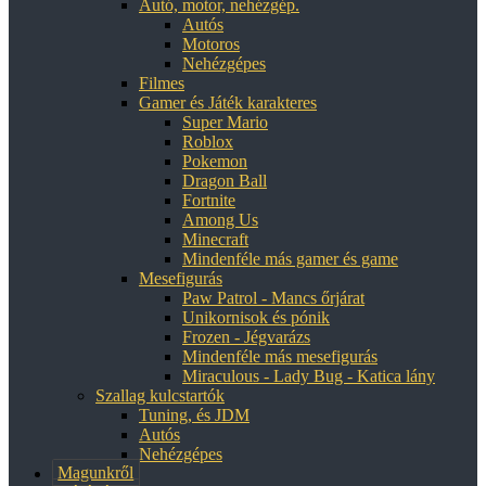
Autó, motor, nehézgép.
Autós
Motoros
Nehézgépes
Filmes
Gamer és Játék karakteres
Super Mario
Roblox
Pokemon
Dragon Ball
Fortnite
Among Us
Minecraft
Mindenféle más gamer és game
Mesefigurás
Paw Patrol - Mancs őrjárat
Unikornisok és pónik
Frozen - Jégvarázs
Mindenféle más mesefigurás
Miraculous - Lady Bug - Katica lány
Szallag kulcstartók
Tuning, és JDM
Autós
Nehézgépes
Magunkről