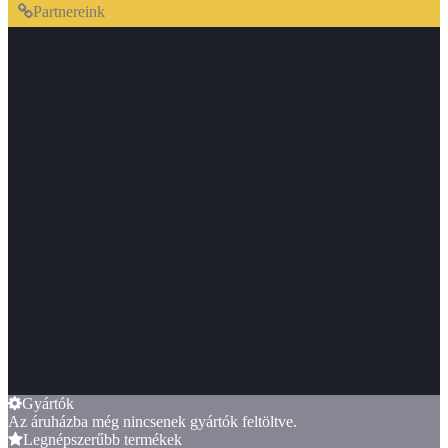
Partnereink
Gyártók
Az áruházba még nincsenek gyártók feltöltve.
Legnépszerűbb termékek