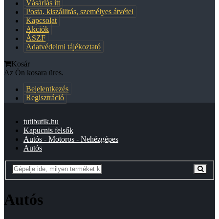
Vásárlás itt
Posta, kiszállitás, személyes átvétel
Kapcsolat
Akciók
ÁSZF
Adatvédelmi tájékoztató
Kosár
Az Ön kosara üres.
Bejelentkezés
Regisztráció
tutibutik.hu
Kapucnis felsők
Autós - Motoros - Nehézgépes
Autós
Autós