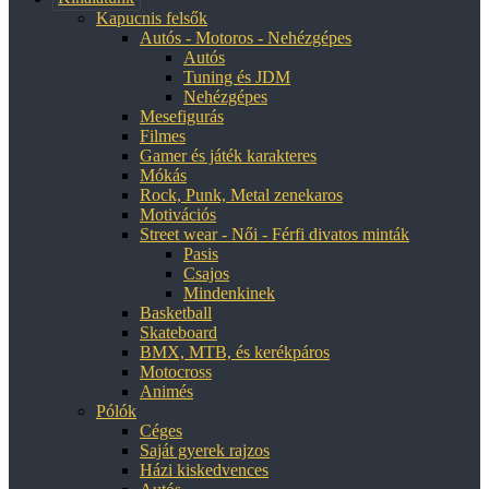
Kapucnis felsők
Autós - Motoros - Nehézgépes
Autós
Tuning és JDM
Nehézgépes
Mesefigurás
Filmes
Gamer és játék karakteres
Mókás
Rock, Punk, Metal zenekaros
Motivációs
Street wear - Női - Férfi divatos minták
Pasis
Csajos
Mindenkinek
Basketball
Skateboard
BMX, MTB, és kerékpáros
Motocross
Animés
Pólók
Céges
Saját gyerek rajzos
Házi kiskedvences