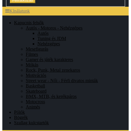
Feliratkozás
Kínálatunk
Kapucnis felsők
Autós - Motoros - Nehézgépes
Autós
Tuning és JDM
Nehézgépes
Mesefigurás
Filmes
Gamer és játék karakteres
Mókás
Rock, Punk, Metal zenekaros
Motivációs
Street wear - Női - Férfi divatos minták
Basketball
Skateboard
BMX, MTB, és kerékpáros
Motocross
Animés
Pólók
Bögrék
Szallag kulcstartók