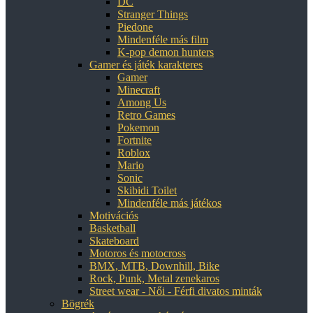
DC
Stranger Things
Piedone
Mindenféle más film
K-pop demon hunters
Gamer és játék karakteres
Gamer
Minecraft
Among Us
Retro Games
Pokemon
Fortnite
Roblox
Mario
Sonic
Skibidi Toilet
Mindenféle más játékos
Motivációs
Basketball
Skateboard
Motoros és motocross
BMX, MTB, Downhill, Bike
Rock, Punk, Metal zenekaros
Street wear - Női - Férfi divatos minták
Bögrék