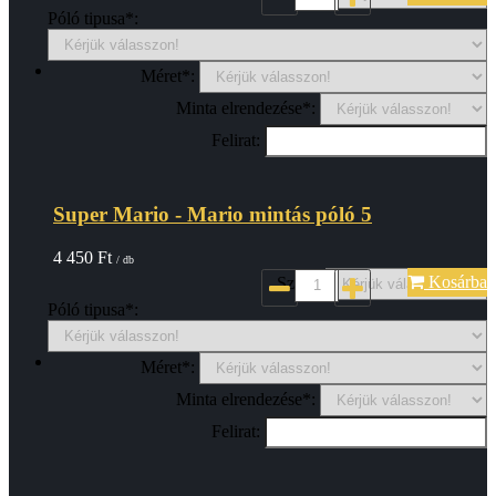
Póló tipusa*:
Méret*:
Minta elrendezése*:
Felirat:
Super Mario - Mario mintás póló 5
4 450
Ft
/ db
Kosárba
Szin*:
Póló tipusa*:
Méret*:
Minta elrendezése*:
Felirat: