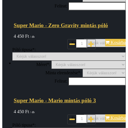
Felirat:
Super Mario - Zero Gravity mintás póló
4 450
Ft
/ db
Kosárba
Szin*:
Póló tipusa*:
Méret*:
Minta elrendezése*:
Felirat:
Super Mario - Mario mintás póló 3
4 450
Ft
/ db
Kosárba
Szin*:
Póló tipusa*: