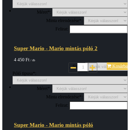
Méret*:
Minta elrendezése*:
Felirat:
Super Mario - Mario mintás póló 2
4 450
Ft
/ db
Kosárba
Szin*:
Póló tipusa*:
Méret*:
Minta elrendezése*:
Felirat:
Super Mario - Mario mintás póló