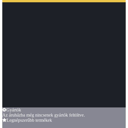
Gyártók
Az áruházba még nincsenek gyártók feltöltve.
Legnépszerűbb termékek