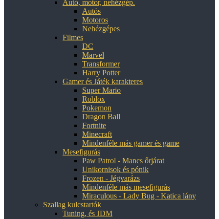
Autó, motor, nehézgép.
Autós
Motoros
Nehézgépes
Filmes
DC
Marvel
Transformer
Harry Potter
Gamer és Játék karakteres
Super Mario
Roblox
Pokemon
Dragon Ball
Fortnite
Minecraft
Mindenféle más gamer és game
Mesefigurás
Paw Patrol - Mancs őrjárat
Unikornisok és pónik
Frozen - Jégvarázs
Mindenféle más mesefigurás
Miraculous - Lady Bug - Katica lány
Szallag kulcstartók
Tuning, és JDM