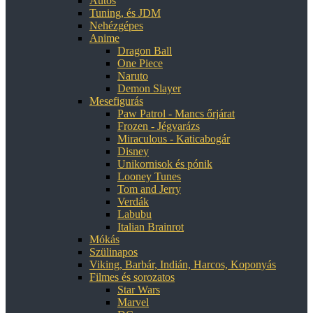
Autós
Tuning, és JDM
Nehézgépes
Anime
Dragon Ball
One Piece
Naruto
Demon Slayer
Mesefigurás
Paw Patrol - Mancs őrjárat
Frozen - Jégvarázs
Miraculous - Katicabogár
Disney
Unikornisok és pónik
Looney Tunes
Tom and Jerry
Verdák
Labubu
Italian Brainrot
Mókás
Szülinapos
Viking, Barbár, Indián, Harcos, Koponyás
Filmes és sorozatos
Star Wars
Marvel