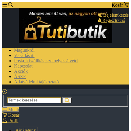
Kosár
Bejelentkezés
Regisztráció
Magunkről
Vásárlás itt
Posta, kiszállitás, személyes átvétel
Kapcsolat
Akciók
ÁSZF
Adatvédelmi tájékoztató
Menü
Kosár
Profil
Kínálatunk