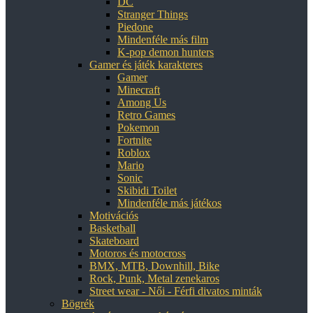
DC
Stranger Things
Piedone
Mindenféle más film
K-pop demon hunters
Gamer és játék karakteres
Gamer
Minecraft
Among Us
Retro Games
Pokemon
Fortnite
Roblox
Mario
Sonic
Skibidi Toilet
Mindenféle más játékos
Motivációs
Basketball
Skateboard
Motoros és motocross
BMX, MTB, Downhill, Bike
Rock, Punk, Metal zenekaros
Street wear - Női - Férfi divatos minták
Bögrék