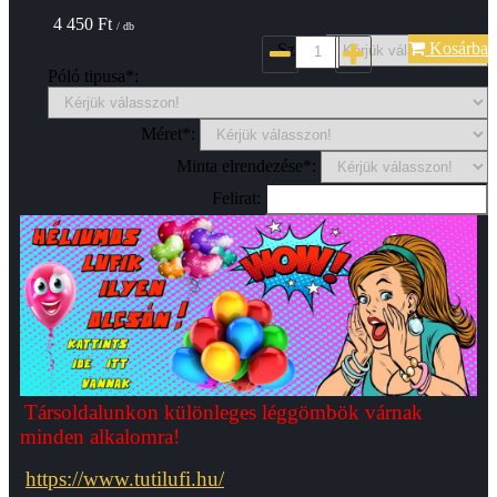
4 450
Ft
/ db
Kosárba
Szin*:
Póló tipusa*:
Méret*:
Minta elrendezése*:
Felirat:
Társoldalunkon különleges léggömbök várnak
minden alkalomra!
https://www.tutilufi.hu/