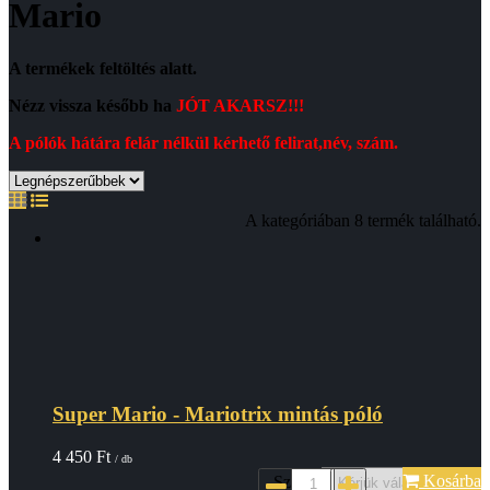
Mario
A termékek feltöltés alatt.
Nézz vissza később ha
JÓT AKARSZ!!!
A pólók hátára felár nélkül kérhető felirat,név, szám.
A kategóriában 8 termék található.
Super Mario - Mariotrix mintás póló
4 450
Ft
/ db
Kosárba
Szin*: