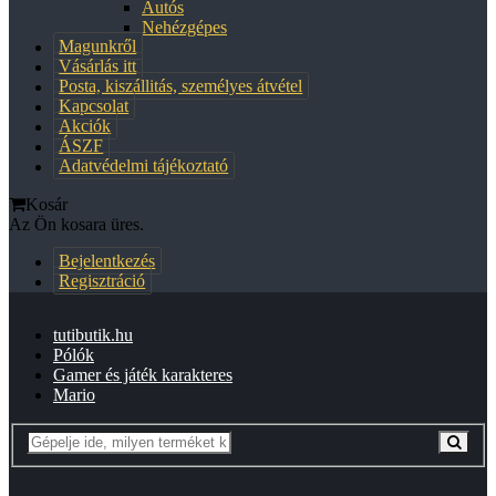
Autós
Nehézgépes
Magunkről
Vásárlás itt
Posta, kiszállitás, személyes átvétel
Kapcsolat
Akciók
ÁSZF
Adatvédelmi tájékoztató
Kosár
Az Ön kosara üres.
Bejelentkezés
Regisztráció
tutibutik.hu
Pólók
Gamer és játék karakteres
Mario