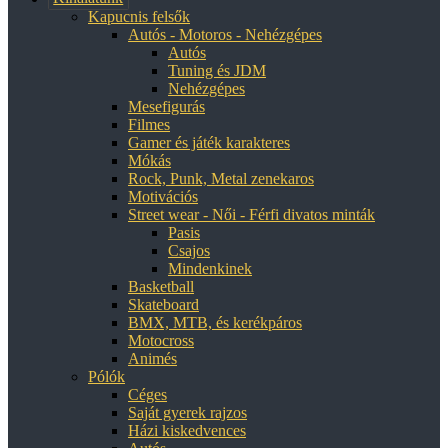
Kapucnis felsők
Autós - Motoros - Nehézgépes
Autós
Tuning és JDM
Nehézgépes
Mesefigurás
Filmes
Gamer és játék karakteres
Mókás
Rock, Punk, Metal zenekaros
Motivációs
Street wear - Női - Férfi divatos minták
Pasis
Csajos
Mindenkinek
Basketball
Skateboard
BMX, MTB, és kerékpáros
Motocross
Animés
Pólók
Céges
Saját gyerek rajzos
Házi kiskedvences