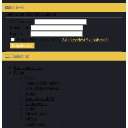
Hírlevél
Iratkozzon fel hírlevelünkre!
Az Ön neve:
Email cím:
Kapcsolat:
Elfogadom a webáruház
Adatkezelési Szabályzatát
.
Feliratkozás
Kínálatunk
Kapucnis felsők
Pólók
Céges
Saját gyerek rajzos
Házi kiskedvences
Autós
Tuning, és JDM
Nehézgépes
Anime
Mesefigurás
Mókás
Szülinapos