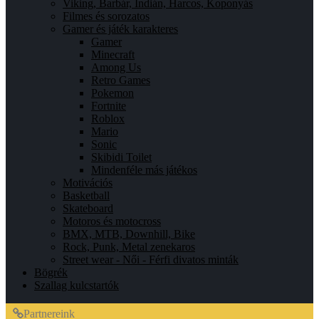
Viking, Barbár, Indián, Harcos, Koponyás
Filmes és sorozatos
Gamer és játék karakteres
Gamer
Minecraft
Among Us
Retro Games
Pokemon
Fortnite
Roblox
Mario
Sonic
Skibidi Toilet
Mindenféle más játékos
Motivációs
Basketball
Skateboard
Motoros és motocross
BMX, MTB, Downhill, Bike
Rock, Punk, Metal zenekaros
Street wear - Női - Férfi divatos minták
Bögrék
Szallag kulcstartók
Partnereink