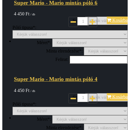
Super Mario - Mario mintás póló 6
4 450
Ft
/ db
Kosárba
Szin*:
Póló tipusa*:
Méret*:
Minta elrendezése*:
Felirat:
Super Mario - Mario mintás póló 4
4 450
Ft
/ db
Kosárba
Szin*:
Póló tipusa*:
Méret*:
Minta elrendezése*: