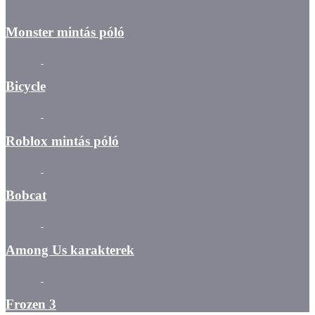
Monster mintás póló
Bicycle
Roblox mintás póló
Bobcat
Among Us karakterek
Frozen 3