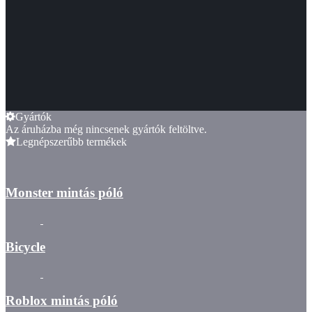
Gyártók
Az áruházba még nincsenek gyártók feltöltve.
Legnépszerűbb termékek
Monster mintás póló
Bicycle
Roblox mintás póló