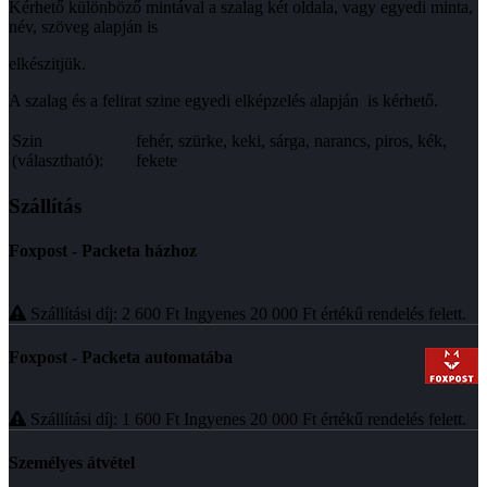
Kérhető különböző mintával a szalag két oldala, vagy egyedi minta,
név, szöveg alapján is
elkészitjük.
A szalag és a felirat szine egyedi elképzelés alapján is kérhető.
Szin
fehér, szürke, keki, sárga, narancs, piros, kék,
(választható):
fekete
Szállítás
Foxpost - Packeta házhoz
Szállítási díj: 2 600
Ft
Ingyenes 20 000
Ft
értékű rendelés felett.
Foxpost - Packeta automatába
Szállítási díj: 1 600
Ft
Ingyenes 20 000
Ft
értékű rendelés felett.
Személyes átvétel