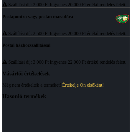
Szállítási díj: 2 000
Ft
Ingyenes 20 000
Ft
értékű rendelés felett.
Postapontra vagy postán maradóra
Szállítási díj: 2 500
Ft
Ingyenes 20 000
Ft
értékű rendelés felett.
Postai házhozszállitással
Szállítási díj: 3 000
Ft
Ingyenes 22 000
Ft
értékű rendelés felett.
Vásárlói értékelések
Még nem értékelték a terméket!
Értékelje Ön elsőként!
Hasonló termékek