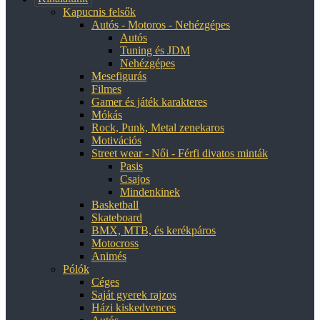
Kapucnis felsők
Autós - Motoros - Nehézgépes
Autós
Tuning és JDM
Nehézgépes
Mesefigurás
Filmes
Gamer és játék karakteres
Mókás
Rock, Punk, Metal zenekaros
Motivációs
Street wear - Női - Férfi divatos minták
Pasis
Csajos
Mindenkinek
Basketball
Skateboard
BMX, MTB, és kerékpáros
Motocross
Animés
Pólók
Céges
Saját gyerek rajzos
Házi kiskedvences