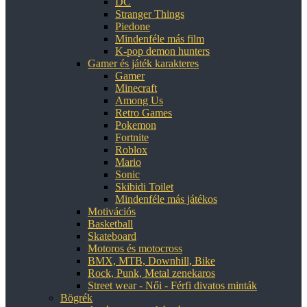
DC
Stranger Things
Piedone
Mindenféle más film
K-pop demon hunters
Gamer és játék karakteres
Gamer
Minecraft
Among Us
Retro Games
Pokemon
Fortnite
Roblox
Mario
Sonic
Skibidi Toilet
Mindenféle más játékos
Motivációs
Basketball
Skateboard
Motoros és motocross
BMX, MTB, Downhill, Bike
Rock, Punk, Metal zenekaros
Street wear - Női - Férfi divatos minták
Bögrék