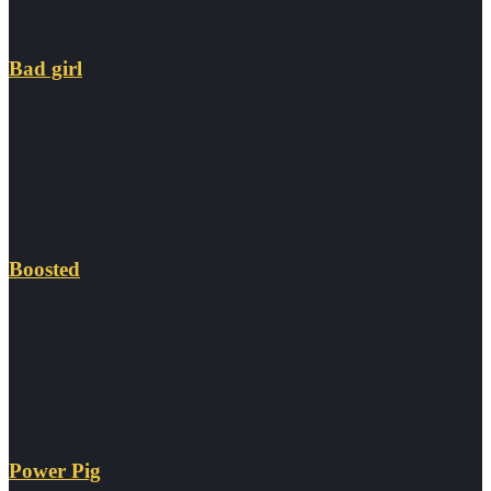
Bad girl
Boosted
Power Pig