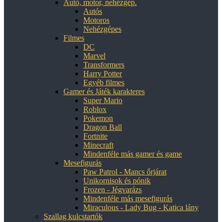
Autó, motor, nehézgép.
Autós
Motoros
Nehézgépes
Filmes
DC
Marvel
Transformers
Harry Potter
Egyéb filmes
Gamer és Játék karakteres
Super Mario
Roblox
Pokemon
Dragon Ball
Fortnite
Minecraft
Mindenféle más gamer és game
Mesefigurás
Paw Patrol - Mancs őrjárat
Unikornisok és pónik
Frozen - Jégvarázs
Mindenféle más mesefigurás
Miraculous - Lady Bug - Katica lány
Szallag kulcstartók