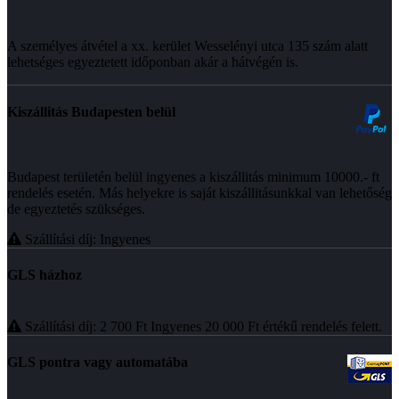
A személyes átvétel a xx. kerület Wesselényi utca 135 szám alatt
lehetséges egyeztetett időponban akár a hátvégén is.
Kiszállitás Budapesten belül
Budapest területén belül ingyenes a kiszállitás minimum 10000.- ft
rendelés esetén. Más helyekre is saját kiszállitásunkkal van lehetőség
de egyeztetés szükséges.
Szállítási díj: Ingyenes
GLS házhoz
Szállítási díj: 2 700
Ft
Ingyenes 20 000
Ft
értékű rendelés felett.
GLS pontra vagy automatába