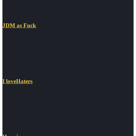
JDM as Fuck
I loveHaters