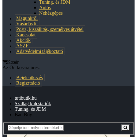
Tuning, és JDM
Autós
Nehézgépes
Magunkről
Vásárlás itt
Posta, kiszállitás, személyes átvétel
Kapcsolat
Akciók
ÁSZF
Adatvédelmi tájékoztató
Kosár
Az Ön kosara üres.
Bejelentkezés
Regisztráció
tutibutik.hu
Szallag kulcstartók
Tuning, és JDM
Bad Boy