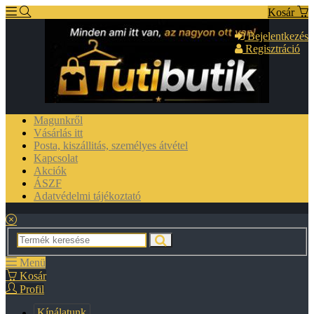
Kosár
Bejelentkezés
Regisztráció
Magunkről
Vásárlás itt
Posta, kiszállitás, személyes átvétel
Kapcsolat
Akciók
ÁSZF
Adatvédelmi tájékoztató
Menü
Kosár
Profil
Kínálatunk