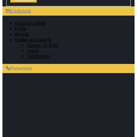
Kínálatunk
Kapucnis felsők
Pólók
Bögrék
Szallag kulcstartók
Tuning, és JDM
Autós
Nehézgépes
Partnereink