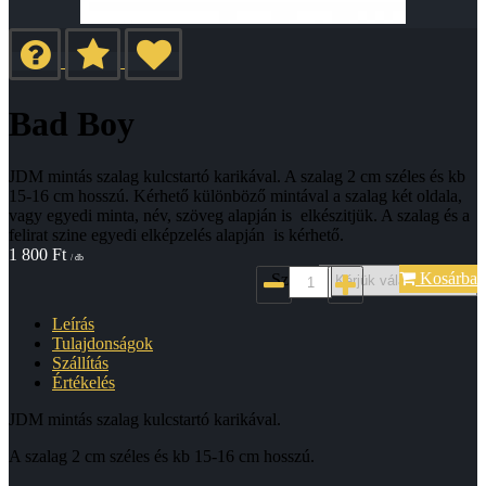
Bad Boy
JDM mintás szalag kulcstartó karikával. A szalag 2 cm széles és kb
15-16 cm hosszú. Kérhető különböző mintával a szalag két oldala,
vagy egyedi minta, név, szöveg alapján is elkészitjük. A szalag és a
felirat szine egyedi elképzelés alapján is kérhető.
1 800
Ft
/ db
Kosárba
Szin*:
Leírás
Tulajdonságok
Szállítás
Értékelés
JDM mintás szalag kulcstartó karikával.
A szalag 2 cm széles és kb 15-16 cm hosszú.