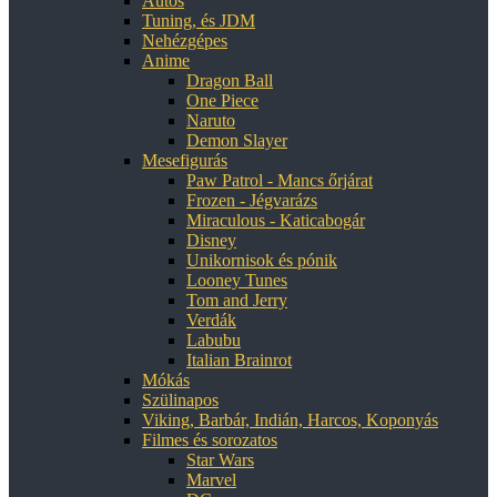
Autós
Tuning, és JDM
Nehézgépes
Anime
Dragon Ball
One Piece
Naruto
Demon Slayer
Mesefigurás
Paw Patrol - Mancs őrjárat
Frozen - Jégvarázs
Miraculous - Katicabogár
Disney
Unikornisok és pónik
Looney Tunes
Tom and Jerry
Verdák
Labubu
Italian Brainrot
Mókás
Szülinapos
Viking, Barbár, Indián, Harcos, Koponyás
Filmes és sorozatos
Star Wars
Marvel