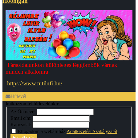
Hoonigan
Társoldalunkon különleges léggömbök várnak
minden alkalomra!
https://www.tutilufi.hu/
Hírlevél
Iratkozzon fel hírlevelünkre!
Az Ön neve:
Email cím:
Kapcsolat:
Elfogadom a webáruház
Adatkezelési Szabályzatát
.
Feliratkozás